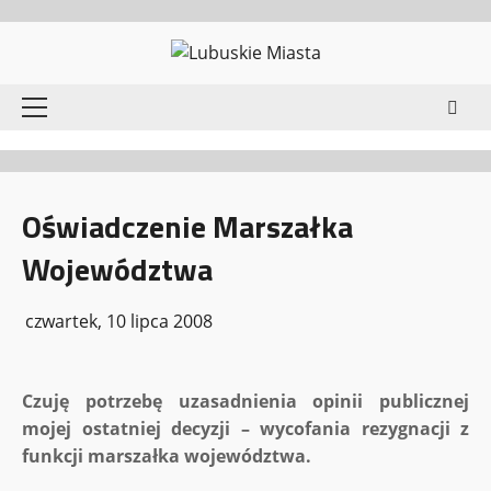
Przejdź
do
treści
Menu
główne
Oświadczenie Marszałka
Województwa
czwartek, 10 lipca 2008
Czuję potrzebę uzasadnienia opinii publicznej
mojej ostatniej decyzji – wycofania rezygnacji z
funkcji marszałka województwa.