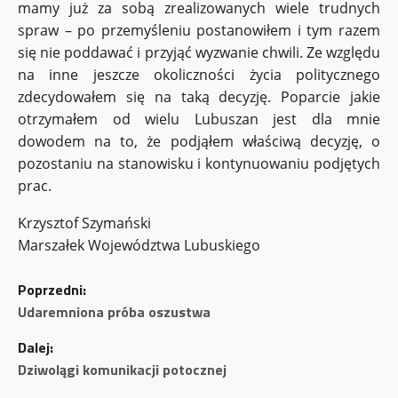
mamy już za sobą zrealizowanych wiele trudnych
spraw – po przemyśleniu postanowiłem i tym razem
się nie poddawać i przyjąć wyzwanie chwili. Ze względu
na inne jeszcze okoliczności życia politycznego
zdecydowałem się na taką decyzję. Poparcie jakie
otrzymałem od wielu Lubuszan jest dla mnie
dowodem na to, że podjąłem właściwą decyzję, o
pozostaniu na stanowisku i kontynuowaniu podjętych
prac.
Krzysztof Szymański
Marszałek Województwa Lubuskiego
Z
Poprzedni:
o
Udaremniona próba oszustwa
Dalej:
b
Dziwolągi komunikacji potocznej
a