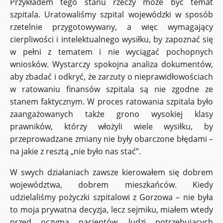
Przykładem tego stanu rzeczy może być temat
szpitala. Uratowaliśmy szpital wojewódzki w sposób
rzetelnie przygotowywany, a więc wymagający
cierpliwości i intelektualnego wysiłku, by zapoznać się
w pełni z tematem i nie wyciągać pochopnych
wniosków. Wystarczy spokojna analiza dokumentów,
aby zbadać i odkryć, że zarzuty o nieprawidłowościach
w ratowaniu finansów szpitala są nie zgodne ze
stanem faktycznym. W proces ratowania szpitala było
zaangażowanych także grono wysokiej klasy
prawników, którzy włożyli wiele wysiłku, by
przeprowadzane zmiany nie były obarczone błędami –
na jakie z resztą „nie było nas stać”.
W swych działaniach zawsze kierowałem się dobrem
województwa, dobrem mieszkańców. Kiedy
udzielaliśmy pożyczki szpitalowi z Gorzowa – nie była
to moja prywatna decyzja, lecz sejmiku, miałem wtedy
przed oczyma pacjentów, ludzi potrzebujących