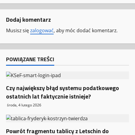
c
Dodaj komentarz
z
Musisz się
zalogować
, aby móc dodać komentarz.
w
p
POWIĄZANE TREŚCI
i
s
y
Czy największy błąd systemu podatkowego
ostatnich lat faktycznie istnieje?
środa, 4 lutego 2026
Powrót fragmentu tablicy z Letschin do