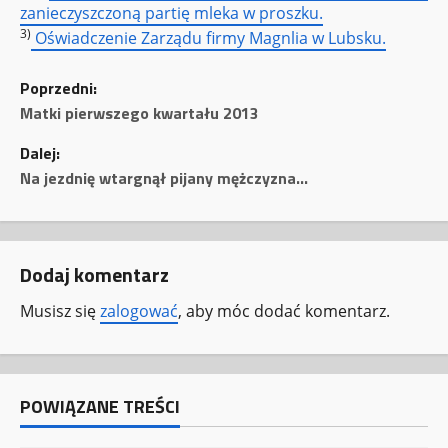
zanieczyszczoną partię mleka w proszku.
3)
Oświadczenie Zarządu firmy Magnlia w Lubsku.
Z
Poprzedni:
o
Matki pierwszego kwartału 2013
Dalej:
b
Na jezdnię wtargnął pijany mężczyzna…
a
c
Dodaj komentarz
z
Musisz się
zalogować
, aby móc dodać komentarz.
w
p
POWIĄZANE TREŚCI
i