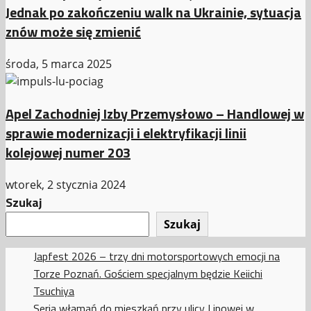
Jednak po zakończeniu walk na Ukrainie, sytuacja
znów może się zmienić
środa, 5 marca 2025
Apel Zachodniej Izby Przemysłowo – Handlowej w
sprawie modernizacji i elektryfikacji linii
kolejowej numer 203
wtorek, 2 stycznia 2024
Szukaj
Szukaj
Japfest 2026 – trzy dni motorsportowych emocji na
Torze Poznań. Gościem specjalnym będzie Keiichi
Tsuchiya
Seria włamań do mieszkań przy ulicy Lipowej w