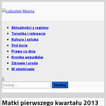
Przejdź
do
treści
Menu
Aktualności z regionu
główne
Turystka i rekreacja
Kultura i sztuka
Styl życia
Prawo co dnia
Kronika wypadków
Zdrowie i uroda
W obiektywie
Szukaj:
Matki pierwszego kwartału 2013