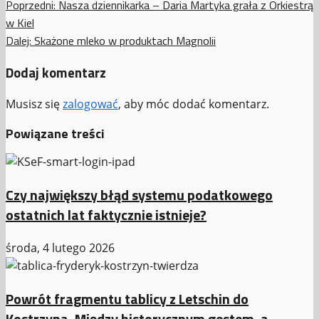
Zobacz
Poprzedni:
Nasza dziennikarka – Daria Martyka grała z Orkiestrą
w Kiel
wpisy
Dalej:
Skażone mleko w produktach Magnolii
Dodaj komentarz
Musisz się
zalogować
, aby móc dodać komentarz.
Powiązane treści
Czy największy błąd systemu podatkowego
ostatnich lat faktycznie istnieje?
środa, 4 lutego 2026
Powrót fragmentu tablicy z Letschin do
Kostrzyna. Między historycznym gestem, a