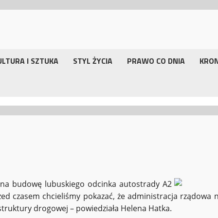
ULTURA I SZTUKA
STYL ŻYCIA
PRAWO CO DNIA
KRO
 na budowę lubuskiego odcinka autostrady A2
zed czasem chcieliśmy pokazać, że administracja rządowa n
truktury drogowej – powiedziała Helena Hatka.