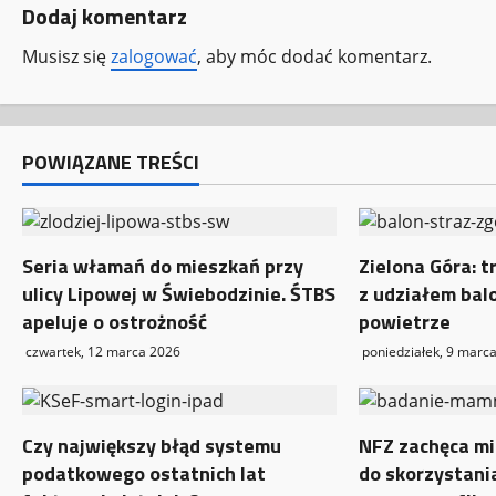
Dodaj komentarz
a
Musisz się
zalogować
, aby móc dodać komentarz.
c
z
w
POWIĄZANE TREŚCI
p
i
Seria włamań do mieszkań przy
Zielona Góra: t
ulicy Lipowej w Świebodzinie. ŚTBS
z udziałem bal
s
apeluje o ostrożność
powietrze
y
czwartek, 12 marca 2026
poniedziałek, 9 marc
Czy największy błąd systemu
NFZ zachęca mi
podatkowego ostatnich lat
do skorzystani