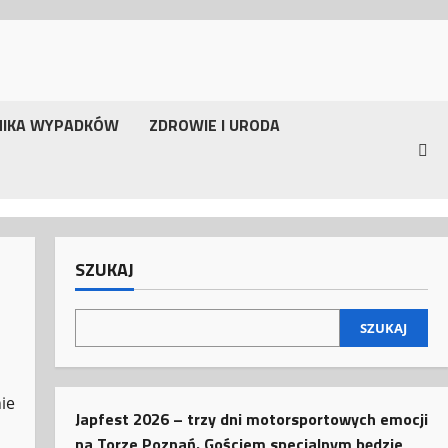
NIKA WYPADKÓW
ZDROWIE I URODA
SZUKAJ
SZUKAJ
ie
Japfest 2026 – trzy dni motorsportowych emocji
na Torze Poznań. Gościem specjalnym będzie