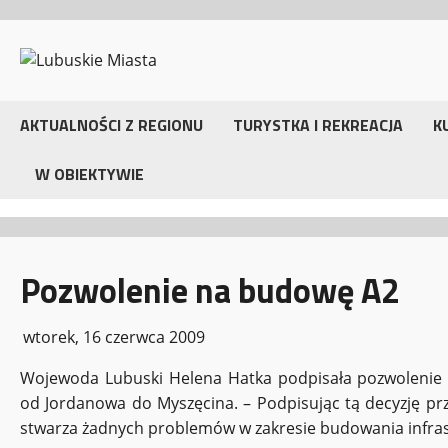
Przejdź
do
treści
AKTUALNOŚCI Z REGIONU
TURYSTKA I REKREACJA
K
W OBIEKTYWIE
Pozwolenie na budowę A2
wtorek, 16 czerwca 2009
Wojewoda Lubuski Helena Hatka podpisała pozwolenie
od Jordanowa do Myszęcina. – Podpisując tą decyzję pr
stwarza żadnych problemów w zakresie budowania infras