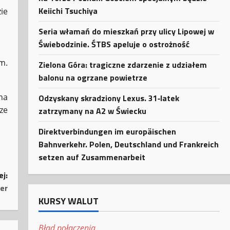
Keiichi Tsuchiya
ie
Seria włamań do mieszkań przy ulicy Lipowej w
Świebodzinie. ŚTBS apeluje o ostrożność
m.
Zielona Góra: tragiczne zdarzenie z udziałem
balonu na ogrzane powietrze
na
Odzyskany skradziony Lexus. 31‑latek
ze
zatrzymany na A2 w Świecku
Direktverbindungen im europäischen
Bahnverkehr. Polen, Deutschland und Frankreich
setzen auf Zusammenarbeit
ej:
er
KURSY WALUT
Błąd połączenia.