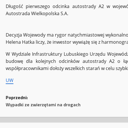
Długość pierwszego odcinka autostrady A2 w wojewó
Autostrada Wielkopolska S.A.
Decyzja Wojewody ma rygor natychmiastowej wykonalnośc
Helena Hatka liczy, że inwestor wywiążę się z harmonog
W Wydziale Infrastruktury Lubuskiego Urzędu Wojewódz
budowę dla kolejnych odcinków autostrady A2 o łąc
współpracownikami dołoży wszelkich starań w celu szyb
UW
Z
Poprzedni:
Wypadki ze zwierzętami na drogach
o
b