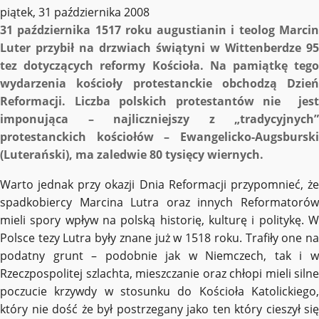
piątek, 31 października 2008
31 października 1517 roku augustianin i teolog Marcin
Luter przybił na drzwiach świątyni w Wittenberdze 95
tez dotyczących reformy Kościoła. Na pamiątkę tego
wydarzenia kościoły protestanckie obchodzą Dzień
Reformacji. Liczba polskich protestantów nie jest
imponująca – najliczniejszy z „tradycyjnych”
protestanckich kościołów – Ewangelicko-Augsburski
(Luterański), ma zaledwie 80 tysięcy wiernych.
Warto jednak przy okazji Dnia Reformacji przypomnieć, że
spadkobiercy Marcina Lutra oraz innych Reformatorów
mieli spory wpływ na polską historię, kulturę i politykę. W
Polsce tezy Lutra były znane już w 1518 roku. Trafiły one na
podatny grunt – podobnie jak w Niemczech, tak i w
Rzeczpospolitej szlachta, mieszczanie oraz chłopi mieli silne
poczucie krzywdy w stosunku do Kościoła Katolickiego,
który nie dość że był postrzegany jako ten który cieszył się