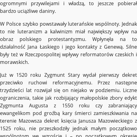
ogromnymi przywilejami i władzą, to jeszcze pobierał
bardzo uciążliwe daniny.
W Polsce szybko powstawały luterańskie wspólnoty. Jednak
to nie luteranizm a kalwinizm miał największy wpływ na
obraz polskiego protestantyzmu. Wpłynęła na to
działalność Jana Łaskiego i jego kontakty z Genewą. Silne
były też w Rzeczpospolitej wpływy reformatorów czeskich i
morawskich.
Już w 1520 roku Zygmunt Stary wydał pierwszy dekret
przeciwko ruchowi reformacyjnemu. Przez następne
trzydzieści lat rozwijał się on niejako w podziemiu. Liczne
ograniczenia, takie jak rozbijający małopolskie zbory edykt
Zygmunta Augusta z 1550 roku czy zabraniający
ewangelikom pod groźbą kary śmierci zamieszkiwania na
terenie Mazowsza dekret księcia Janusza Mazowieckiego z
1525 roku, nie przeszkodziły jednak małym początkowo
wspólnotom we wzroście i – po początkowym okresie