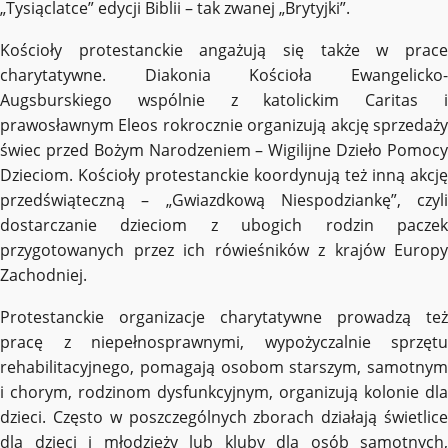
„Tysiąclatce” edycji Biblii – tak zwanej „Brytyjki”.
Kościoły protestanckie angażują się także w prace
charytatywne. Diakonia Kościoła Ewangelicko-
Augsburskiego wspólnie z katolickim Caritas i
prawosławnym Eleos rokrocznie organizują akcję sprzedaży
świec przed Bożym Narodzeniem – Wigilijne Dzieło Pomocy
Dzieciom. Kościoły protestanckie koordynują też inną akcję
przedświąteczną – „Gwiazdkową Niespodziankę”, czyli
dostarczanie dzieciom z ubogich rodzin paczek
przygotowanych przez ich rówieśników z krajów Europy
Zachodniej.
Protestanckie organizacje charytatywne prowadzą też
pracę z niepełnosprawnymi, wypożyczalnie sprzętu
rehabilitacyjnego, pomagają osobom starszym, samotnym
i chorym, rodzinom dysfunkcyjnym, organizują kolonie dla
dzieci. Często w poszczególnych zborach działają świetlice
dla dzieci i młodzieży lub kluby dla osób samotnych,