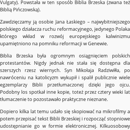
Vulgaty). Powstała w ten sposób Biblia Brzeska (zwana też
Biblią Pińczowską).
Zawdzięczamy ją osobie Jana Łaskiego – najwybitniejszego
polskiego działacza ruchu reformacyjnego, jedynego Polaka
którego wkład w rozwój europejskiego kalwinizmu
upamiętniono na pomniku reformacji w Genewie.
Biblia Brzeska była ogromnym osiągnięciem polskich
protestantów. Nigdy jednak nie stała się dostępna dla
szerszych rzesz wiernych. Syn Mikołaja Radziwiłła, po
nawróceniu na katolicyzm wykupił i spalił publicznie wiele
egzemplarzy Biblii przetłumaczonej dzięki jego ojcu.
Podobny los spotkał inne kopie, toteż przez cztery wieki lat
tłumaczenie to pozostawało praktyczne nieznane.
Dopiero kilka lat temu udało się skopiować na mikrofilmy a
potem przepisać tekst Biblii Brzeskiej i rozpocząć stopniowe
udostępnianie go w formie elektronicznej. Kilkuosobowy