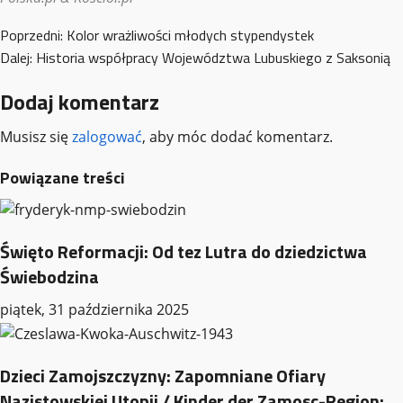
Zobacz
Poprzedni:
Kolor wrażliwości młodych stypendystek
Dalej:
Historia współpracy Województwa Lubuskiego z Saksonią
wpisy
Dodaj komentarz
Musisz się
zalogować
, aby móc dodać komentarz.
Powiązane treści
Święto Reformacji: Od tez Lutra do dziedzictwa
Świebodzina
piątek, 31 października 2025
Dzieci Zamojszczyzny: Zapomniane Ofiary
Nazistowskiej Utopii / Kinder der Zamosc-Region: