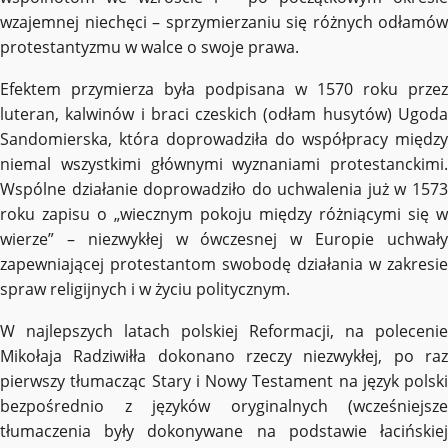
wzajemnej niechęci – sprzymierzaniu się różnych odłamów
protestantyzmu w walce o swoje prawa.
Efektem przymierza była podpisana w 1570 roku przez
luteran, kalwinów i braci czeskich (odłam husytów) Ugoda
Sandomierska, która doprowadziła do współpracy między
niemal wszystkimi głównymi wyznaniami protestanckimi.
Wspólne działanie doprowadziło do uchwalenia już w 1573
roku zapisu o „wiecznym pokoju między różniącymi się w
wierze” – niezwykłej w ówczesnej w Europie uchwały
zapewniającej protestantom swobodę działania w zakresie
spraw religijnych i w życiu politycznym.
W najlepszych latach polskiej Reformacji, na polecenie
Mikołaja Radziwiłła dokonano rzeczy niezwykłej, po raz
pierwszy tłumacząc Stary i Nowy Testament na język polski
bezpośrednio z języków oryginalnych (wcześniejsze
tłumaczenia były dokonywane na podstawie łacińskiej