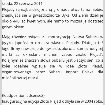
środa, 22 czerwca 2011
Plejady są najbardziej znaną gromadą otwartą na niebie,
znajdującą się w gwiazdozbiorze Byka. Od Ziemi dzieli je
około 440 lat świetlnych, ale mimo to można je dostrzec
gołym okiem…
Mają również związek z… motoryzacją. Nazwa Subaru w
języku japońskim oznacza właśnie Plejady. Dlatego też
logo firmy nawiązuje do gwiazdozbioru, a samochody tej
marki są określane mianem „spod znaku Plejad”.
Kolejnym ze znaczeń słowa Subaru jest „łączyć się”, co z
kolei idealnie wpisuje się w ideę Zlotu Plejad,
organizowanego przez Subaru Import Polska dla
miłośników tej marki…
{loadposition adsense2}
Inauguracyjna edycja Zlotu Plejad odbyła się w 2004 roku,