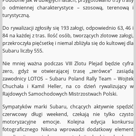
Podobnie jak w ubiegłych latach, przygotowano trzy trasy
o odmiennej charakterystyce – szosową, terenową i
turystyczną.
Do rywalizacji zgłosiły się 193 załogi, odpowiednio 63, 46 i
84 na każdej z tras. Ilość osób, tworzących zlotowe załogi,
przekroczyła pięćsetkę i niemal zbliżyła się do kultowej dla
Subaru liczby 555.
Nie mniej ważna podczas VIII Zlotu Plejad będzie cyfra
zero, gdyż w otwierającej trasę „zerówce” zasiądą
zawodnicy LOTOS – Subaru Poland Rally Team – Wojtek
Chuchała i Kamil Heller, na co dzień rywalizujący w
Rajdowych Samochodowych Mistrzostwach Polski.
Sympatyków marki Subaru, chcących aktywnie spędzić
czerwcowy długi weekend, czekają nie tylko czysto
motoryzacyjne emocje. Kolejna edycja konkursu
fotograficznego Nikona wprowadzi dodatkowy element