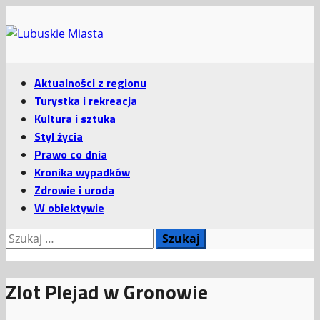
Przejdź
do
treści
Menu
Aktualności z regionu
główne
Turystka i rekreacja
Kultura i sztuka
Styl życia
Prawo co dnia
Kronika wypadków
Zdrowie i uroda
W obiektywie
Szukaj:
Zlot Plejad w Gronowie