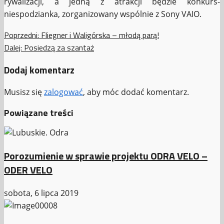
rywalizacji, a jedną z atrakcji będzie konkurs-
niespodzianka, zorganizowany wspólnie z Sony VAIO.
Zobacz
Poprzedni:
Fliegner i Waligórska – młodą parą!
Dalej:
Posiedzą za szantaż
wpisy
Dodaj komentarz
Musisz się
zalogować
, aby móc dodać komentarz.
Powiązane treści
Porozumienie w sprawie projektu ODRA VELO –
ODER VELO
sobota, 6 lipca 2019