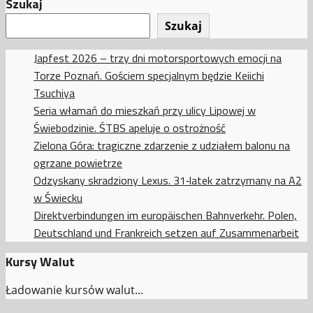
Szukaj
Szukaj
Japfest 2026 – trzy dni motorsportowych emocji na
Torze Poznań. Gościem specjalnym będzie Keiichi
Tsuchiya
Seria włamań do mieszkań przy ulicy Lipowej w
Świebodzinie. ŚTBS apeluje o ostrożność
Zielona Góra: tragiczne zdarzenie z udziałem balonu na
ogrzane powietrze
Odzyskany skradziony Lexus. 31‑latek zatrzymany na A2
w Świecku
Direktverbindungen im europäischen Bahnverkehr. Polen,
Deutschland und Frankreich setzen auf Zusammenarbeit
Kursy Walut
Ładowanie kursów walut...