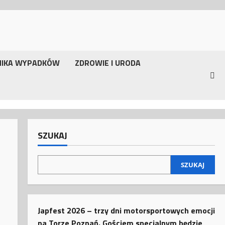
NIKA WYPADKÓW
ZDROWIE I URODA
SZUKAJ
SZUKAJ
Japfest 2026 – trzy dni motorsportowych emocji
na Torze Poznań. Gościem specjalnym będzie