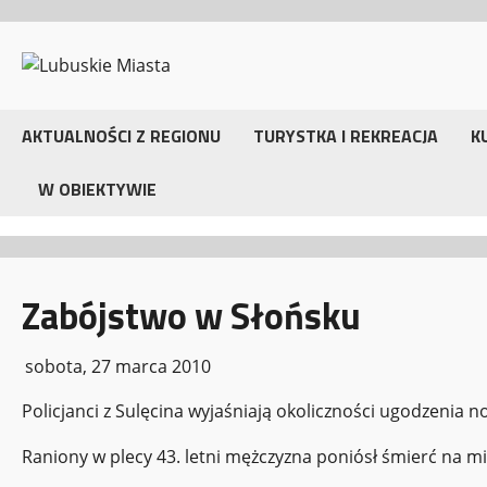
Przejdź
do
treści
AKTUALNOŚCI Z REGIONU
TURYSTKA I REKREACJA
K
W OBIEKTYWIE
Zabójstwo w Słońsku
sobota, 27 marca 2010
Policjanci z Sulęcina wyjaśniają okoliczności ugodzenia 
Raniony w plecy 43. letni mężczyzna poniósł śmierć na mie