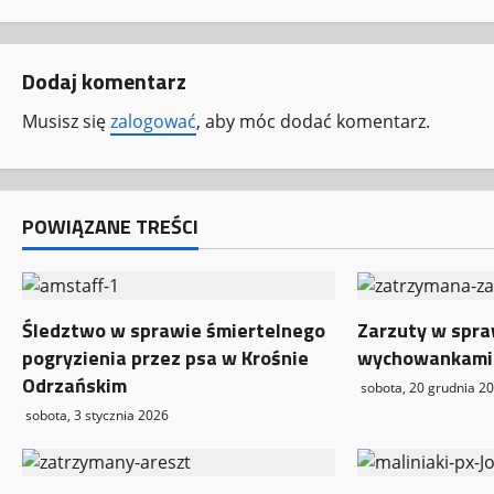
o
b
Dodaj komentarz
a
Musisz się
zalogować
, aby móc dodać komentarz.
c
z
w
POWIĄZANE TREŚCI
p
i
Śledztwo w sprawie śmiertelnego
Zarzuty w spra
pogryzienia przez psa w Krośnie
wychowankami
s
Odrzańskim
sobota, 20 grudnia 2
y
sobota, 3 stycznia 2026