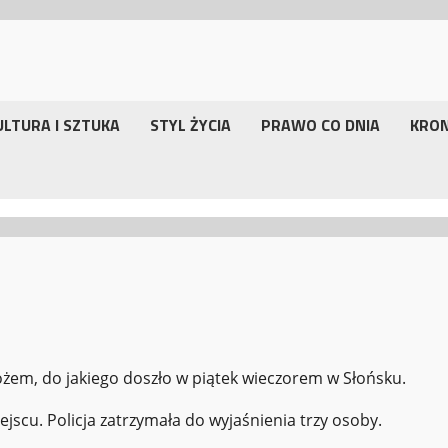
ULTURA I SZTUKA
STYL ŻYCIA
PRAWO CO DNIA
KRO
nożem, do jakiego doszło w piątek wieczorem w Słońsku.
jscu. Policja zatrzymała do wyjaśnienia trzy osoby.