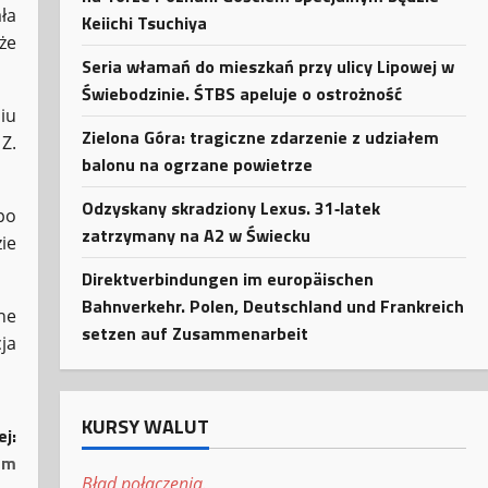
ła
Keiichi Tsuchiya
że
Seria włamań do mieszkań przy ulicy Lipowej w
Świebodzinie. ŚTBS apeluje o ostrożność
iu
Zielona Góra: tragiczne zdarzenie z udziałem
Z.
balonu na ogrzane powietrze
Odzyskany skradziony Lexus. 31‑latek
po
zatrzymany na A2 w Świecku
ie
Direktverbindungen im europäischen
Bahnverkehr. Polen, Deutschland und Frankreich
ne
setzen auf Zusammenarbeit
ja
KURSY WALUT
ej:
em
Błąd połączenia.