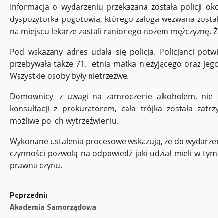
Informacja o wydarzeniu przekazana została policji o
dyspozytorka pogotowia, którego załoga wezwana została
na miejscu lekarze zastali ranionego nożem mężczyznę. Ż
Pod wskazany adres udała się policja. Policjanci potwi
przebywała także 71. letnia matka nieżyjącego oraz jego 
Wszystkie osoby były nietrzeźwe.
Domownicy, z uwagi na zamroczenie alkoholem, nie by
konsultacji z prokuratorem, cała trójka została zat
możliwe po ich wytrzeźwieniu.
Wykonane ustalenia procesowe wskazują, że do wydarzen
czynności pozwolą na odpowiedź jaki udział mieli w tym 
prawna czynu.
Z
Poprzedni:
Akademia Samorządowa