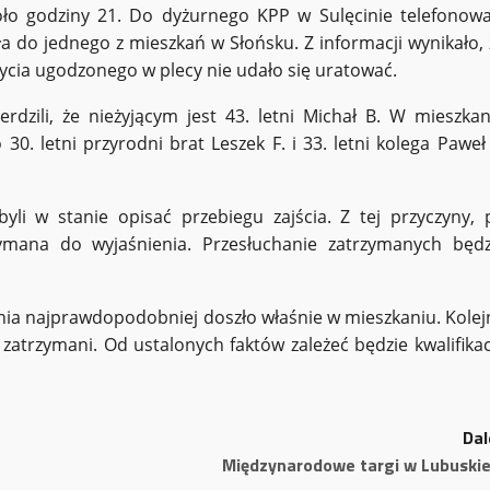
koło godziny 21. Do dyżurnego KPP w Sulęcinie telefonowa
 do jednego z mieszkań w Słońsku. Z informacji wynikało, 
ycia ugodzonego w plecy nie udało się uratować.
erdzili, że nieżyjącym jest 43. letni Michał B. W mieszkan
30. letni przyrodni brat Leszek F. i 33. letni kolega Paweł 
li w stanie opisać przebiegu zajścia. Z tej przyczyny, 
rzymana do wyjaśnienia. Przesłuchanie zatrzymanych będz
ia najprawdopodobniej doszło właśnie w mieszkaniu. Kolej
zatrzymani. Od ustalonych faktów zależeć będzie kwalifikac
Dal
Międzynarodowe targi w Lubuski