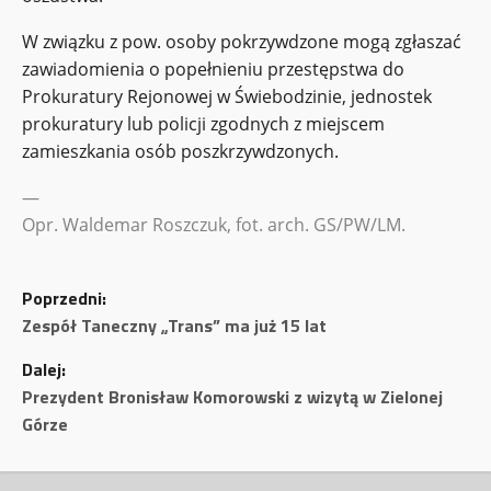
W związku z pow. osoby pokrzywdzone mogą zgłaszać
zawiadomienia o popełnieniu przestępstwa do
Prokuratury Rejonowej w Świebodzinie, jednostek
prokuratury lub policji zgodnych z miejscem
zamieszkania osób poszkrzywdzonych.
—
Opr. Waldemar Roszczuk, fot. arch. GS/PW/LM.
Z
Poprzedni:
o
Zespół Taneczny „Trans” ma już 15 lat
Dalej:
b
Prezydent Bronisław Komorowski z wizytą w Zielonej
a
Górze
c