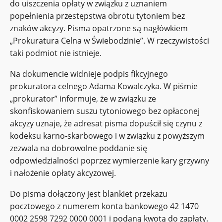
do uiszczenia opłaty w związku z uznaniem
popełnienia przestępstwa obrotu tytoniem bez
znaków akcyzy. Pisma opatrzone są nagłówkiem
„Prokuratura Celna w Świebodzinie”. W rzeczywistości
taki podmiot nie istnieje.
Na dokumencie widnieje podpis fikcyjnego
prokuratora celnego Adama Kowalczyka. W piśmie
„prokurator” informuje, że w związku ze
skonfiskowaniem suszu tytoniowego bez opłaconej
akcyzy uznaje, że adresat pisma dopuścił się czynu z
kodeksu karno-skarbowego i w związku z powyższym
zezwala na dobrowolne poddanie się
odpowiedzialności poprzez wymierzenie kary grzywny
i nałożenie opłaty akcyzowej.
Do pisma dołączony jest blankiet przekazu
pocztowego z numerem konta bankowego 42 1470
0002 2598 7292 0000 0001 i podaną kwotą do zapłaty.