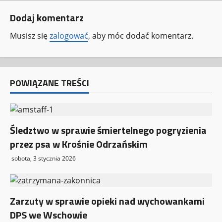
z
Dodaj komentarz
w
Musisz się
zalogować
, aby móc dodać komentarz.
p
i
POWIĄZANE TREŚCI
s
y
Śledztwo w sprawie śmiertelnego pogryzienia
przez psa w Krośnie Odrzańskim
sobota, 3 stycznia 2026
Zarzuty w sprawie opieki nad wychowankami
DPS we Wschowie