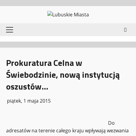
Przejdź
do
treści
Menu
główne
Prokuratura Celna w
Świebodzinie, nową instytucją
oszustów…
piątek, 1 maja 2015
Do
adresatów na terenie całego kraju wpływają wezwania