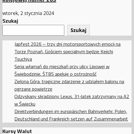
wtorek, 2 stycznia 2024
Szukaj
Szukaj
Japfest 2026 – trzy dni motorsportowych emocji na
Torze Poznań. Gościem specjalnym będzie Keiichi
Tsuchiya
Seria włamań do mieszkań przy ulicy Lipowej w
Świebodzinie. ŚTBS apeluje o ostrożność
Zielona Góra: tragiczne zdarzenie z udziałem balonu na
ogrzane powietrze
Odzyskany skradziony Lexus. 31‑latek zatrzymany na A2
w Świecku
Direktverbindungen im europäischen Bahnverkehr. Polen,
Deutschland und Frankreich setzen auf Zusammenarbeit
Kursy Walut