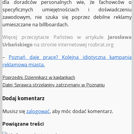
dla doradców personalnych wie, że fachowców o
specyficznych umiejętnościach i doświadczeniu
zawodowym, nie szuka się poprzez debilne reklamy
umieszczane na billboardach.
Więcej przeczytacie Państwo w artykule
Jarosława
Urbańskiego
na stronie internetowej rozbrat.org
–
Poznań daje pracę? Kolejna idiotyczna kampania
reklamowa miasta.
Zobacz
Poprzedni:
Dziennikarz w kajdankach
Dalej:
Sprawca strzelaniny zatrzymany w Poznaniu
wpisy
Dodaj komentarz
Musisz się
zalogować
, aby móc dodać komentarz.
Powiązane treści