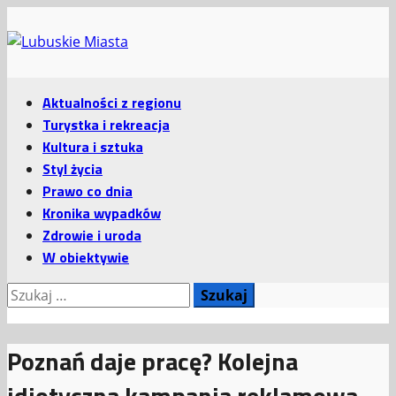
Przejdź
do
treści
Menu
Aktualności z regionu
główne
Turystka i rekreacja
Kultura i sztuka
Styl życia
Prawo co dnia
Kronika wypadków
Zdrowie i uroda
W obiektywie
Szukaj:
Poznań daje pracę? Kolejna
idiotyczna kampania reklamowa