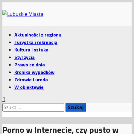
Przejdź
do
treści
Menu
Aktualności z regionu
główne
Turystka i rekreacja
Kultura i sztuka
Styl życia
Prawo co dnia
Kronika wypadków
Zdrowie i uroda
W obiektywie
Szukaj:
Porno w Internecie, czy pusto w