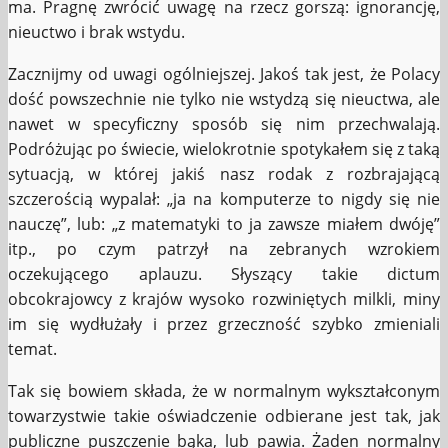
ma. Pragnę zwrócić uwagę na rzecz gorszą: ignorancję,
nieuctwo i brak wstydu.
Zacznijmy od uwagi ogólniejszej. Jakoś tak jest, że Polacy
dość powszechnie nie tylko nie wstydzą się nieuctwa, ale
nawet w specyficzny sposób się nim przechwalają.
Podróżując po świecie, wielokrotnie spotykałem się z taką
sytuacją, w której jakiś nasz rodak z rozbrajającą
szczerością wypalał: „ja na komputerze to nigdy się nie
nauczę”, lub: „z matematyki to ja zawsze miałem dwóję”
itp., po czym patrzył na zebranych wzrokiem
oczekującego aplauzu. Słyszący takie dictum
obcokrajowcy z krajów wysoko rozwiniętych milkli, miny
im się wydłużały i przez grzeczność szybko zmieniali
temat.
Tak się bowiem składa, że w normalnym wykształconym
towarzystwie takie oświadczenie odbierane jest tak, jak
publiczne puszczenie bąka, lub pawia. Żaden normalny