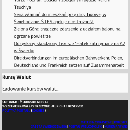
Tsuchiya
Seria włamań do mieszkań przy ulicy Lipowej w
Świebodzinie. ŚTBS apeluje o ostrożność
Zielona Góra: tragiczne zdarzenie z udziałem balonu na
ogrzane powietrze
Odzyskany skradziony Lexus. 31‑latek zatrzymany na A2
w Świecku
Direktverbindungen im europäischen Bahnverkehr. Polen,
Deutschland und Frankreich setzen auf Zusammenarbeit
Kursy Walut
Ładowanie kursów walut...
COPYRIGHT © LUBUSKIE MIASTA
WSZELKIE PRAWA ZASTRZEŻONE. ALL RIGHTS RESERVED
POLITYKA PORTALU
(
COOKIES
)
MATERIAŁY PRASOWE
|
KONTAKT
GAZETA ŚWIEBODZIŃSKA
|
PORTAL WIELKOPOLSKI
|
KURIER PARYSKI