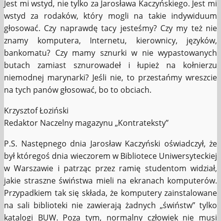
Jest mi wstyd, nie tylko za Jarosława Kaczyńskiego. Jest mi
wstyd za rodaków, który mogli na takie indywiduum
głosować. Czy naprawdę tacy jesteśmy? Czy my też nie
znamy komputera, Internetu, kierownicy, języków,
bankomatu? Czy mamy sznurki w nie wypastowanych
butach zamiast sznurowadeł i łupież na kołnierzu
niemodnej marynarki? Jeśli nie, to przestańmy wreszcie
na tych panów głosować, bo to obciach.
Krzysztof Łoziński
Redaktor Naczelny magazynu „Kontrateksty”
P.S. Następnego dnia Jarosław Kaczyński oświadczył, że
był któregoś dnia wieczorem w Bibliotece Uniwersyteckiej
w Warszawie i patrząc przez ramię studentom widział,
jakie straszne świństwa mieli na ekranach komputerów.
Przypadkiem tak się składa, że komputery zainstalowane
na sali biblioteki nie zawierają żadnych „świństw” tylko
katalogi BUW. Poza tym, normalny człowiek nie musi