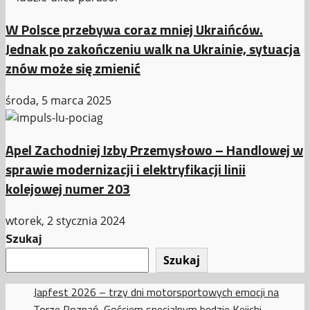
W Polsce przebywa coraz mniej Ukraińców.
Jednak po zakończeniu walk na Ukrainie, sytuacja
znów może się zmienić
środa, 5 marca 2025
Apel Zachodniej Izby Przemysłowo – Handlowej w
sprawie modernizacji i elektryfikacji linii
kolejowej numer 203
wtorek, 2 stycznia 2024
Szukaj
Szukaj
Japfest 2026 – trzy dni motorsportowych emocji na
Torze Poznań. Gościem specjalnym będzie Keiichi