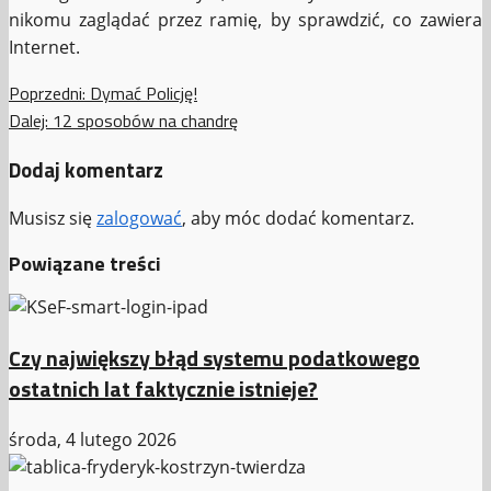
nikomu zaglądać przez ramię, by sprawdzić, co zawiera
Internet.
Zobacz
Poprzedni:
Dymać Policję!
Dalej:
12 sposobów na chandrę
wpisy
Dodaj komentarz
Musisz się
zalogować
, aby móc dodać komentarz.
Powiązane treści
Czy największy błąd systemu podatkowego
ostatnich lat faktycznie istnieje?
środa, 4 lutego 2026