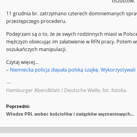
oszustów.
11 grudnia br. zatrzymano czterech domniemanych spra
przestępczego procederu.
Podejrzani są o to, że ze swych rodzinnych miast w Polsc
mężczyzn obiecując im załatwienie w RFN pracy. Potem w
oszukańczych manipulacji.
Czytaj więcej…
–
Niemiecka policja złapała polską szajkę. Wykorzystywal
—
Hamburger Abendblatt / Deutsche Welle, fot. fotolia.
Z
Poprzedni:
Władze PRL wobec kościołów i związków wyznaniowych…
o
b