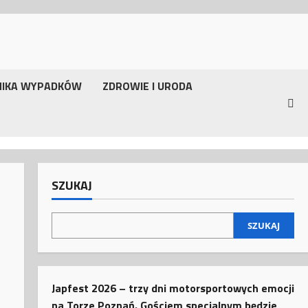
NIKA WYPADKÓW
ZDROWIE I URODA
SZUKAJ
SZUKAJ
Japfest 2026 – trzy dni motorsportowych emocji
na Torze Poznań. Gościem specjalnym będzie