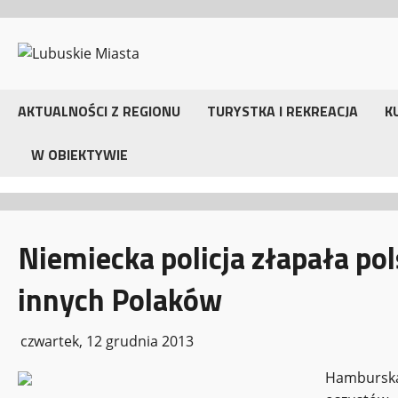
Przejdź
do
treści
AKTUALNOŚCI Z REGIONU
TURYSTKA I REKREACJA
K
W OBIEKTYWIE
Niemiecka policja złapała po
innych Polaków
czwartek, 12 grudnia 2013
Hamburska 