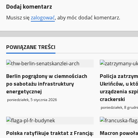
Dodaj komentarz
a
Musisz się
zalogować
, aby móc dodać komentarz.
c
z
w
POWIĄZANE TREŚCI
p
i
Berlin pogrążony w ciemnościach
Policja zatrzym
po sabotażu infrastruktury
Ukrińców, u kt
s
energetycznej
urządzenia szp
y
crackerski
poniedziałek, 5 stycznia 2026
poniedziałek, 8 grudn
Polska ratyfikuje traktat z Francją:
Macron powoła