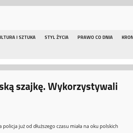
ULTURA I SZTUKA
STYL ŻYCIA
PRAWO CO DNIA
KRO
lską szajkę. Wykorzystywali
policja już od dłuższego czasu miała na oku polskich