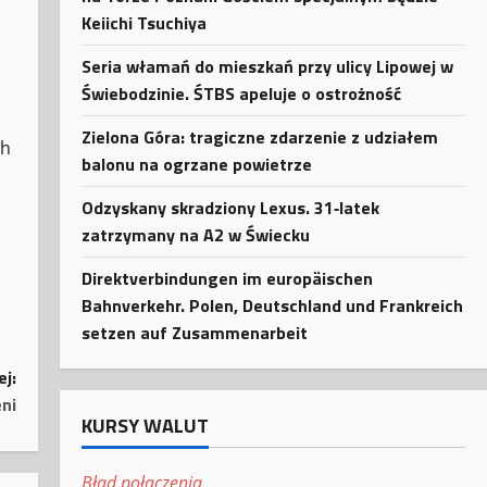
Keiichi Tsuchiya
Seria włamań do mieszkań przy ulicy Lipowej w
Świebodzinie. ŚTBS apeluje o ostrożność
Zielona Góra: tragiczne zdarzenie z udziałem
ch
balonu na ogrzane powietrze
Odzyskany skradziony Lexus. 31‑latek
zatrzymany na A2 w Świecku
Direktverbindungen im europäischen
Bahnverkehr. Polen, Deutschland und Frankreich
setzen auf Zusammenarbeit
ej:
ni
KURSY WALUT
Błąd połączenia.