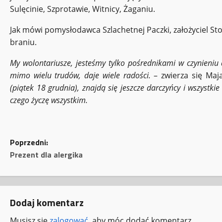
Sulęcinie, Szprotawie, Witnicy, Żaganiu.
Jak mówi pomysłodawca Szlachetnej Paczki, założyciel Sto
braniu.
My wolontariusze, jesteśmy tylko pośrednikami w czynieniu
mimo wielu trudów, daje wiele radości.
– zwierza się Maja
(piątek 18 grudnia), znajdą się jeszcze darczyńcy i wszystki
czego życzę wszystkim.
Z
Poprzedni:
Prezent dla alergika
o
b
Dodaj komentarz
a
Musisz się
zalogować
, aby móc dodać komentarz.