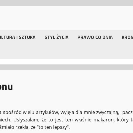
ULTURA I SZTUKA
STYL ŻYCIA
PRAWO CO DNIA
KRO
onu
ia spośród wielu artykułów, wyjęła dla mnie zwyczajną, pacz
miech. Usłyszałam, że to jest ten właśnie makaron, który t
iało rzekła, że "to ten lepszy".