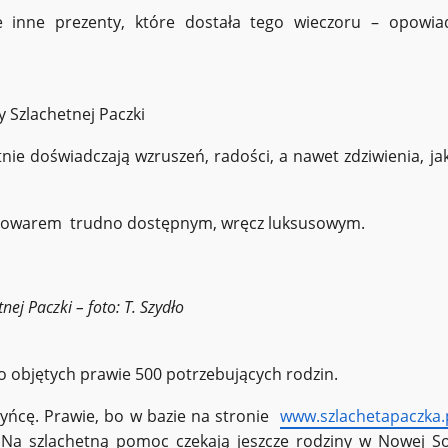
ie inne prezenty, które dostała tego wieczoru – opowia
y Szlachetnej Paczki
ie doświadczają wzruszeń, radości, a nawet zdziwienia, jak
ię towarem trudno dostępnym, wręcz luksusowym.
nej Paczki – foto: T. Szydło
o objętych prawie 500 potrzebujących rodzin.
zyńcę. Prawie, bo w bazie na stronie
www.szlachetapaczka.
. Na szlachetną pomoc czekają jeszcze rodziny w Nowej Sol