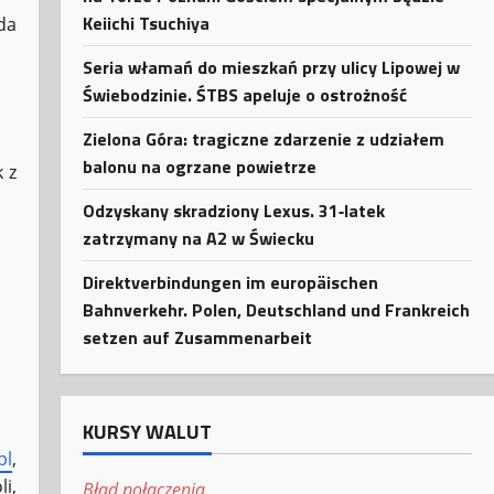
Keiichi Tsuchiya
da
Seria włamań do mieszkań przy ulicy Lipowej w
Świebodzinie. ŚTBS apeluje o ostrożność
Zielona Góra: tragiczne zdarzenie z udziałem
balonu na ogrzane powietrze
 z
Odzyskany skradziony Lexus. 31‑latek
zatrzymany na A2 w Świecku
Direktverbindungen im europäischen
Bahnverkehr. Polen, Deutschland und Frankreich
setzen auf Zusammenarbeit
KURSY WALUT
pl
,
i,
Błąd połączenia.