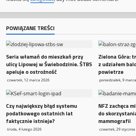
c
z
w
POWIĄZANE TREŚCI
p
i
Seria włamań do mieszkań przy
Zielona Góra: t
ulicy Lipowej w Świebodzinie. ŚTBS
z udziałem bal
s
apeluje o ostrożność
powietrze
y
czwartek, 12 marca 2026
poniedziałek, 9 marc
Czy największy błąd systemu
NFZ zachęca mi
podatkowego ostatnich lat
do skorzystani
faktycznie istnieje?
mammografii
środa, 4 lutego 2026
czwartek, 29 stycznia