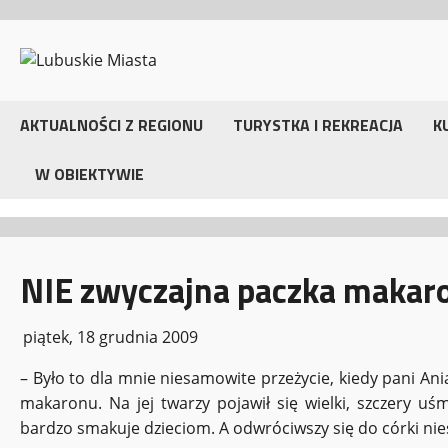
Przejdź
do
treści
AKTUALNOŚCI Z REGIONU
TURYSTKA I REKREACJA
K
W OBIEKTYWIE
NIE zwyczajna paczka makar
piątek, 18 grudnia 2009
– Było to dla mnie niesamowite przeżycie, kiedy pani An
makaronu. Na jej twarzy pojawił się wielki, szczery uś
bardzo smakuje dzieciom. A odwróciwszy się do córki nieśm