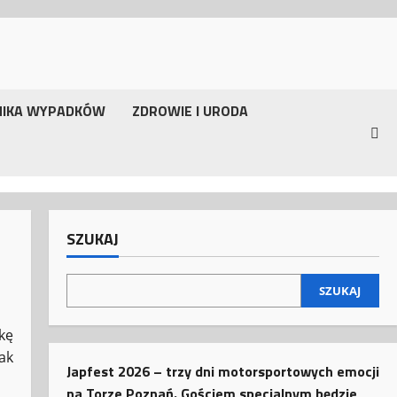
NIKA WYPADKÓW
ZDROWIE I URODA
SZUKAJ
SZUKAJ
kę
ak
Japfest 2026 – trzy dni motorsportowych emocji
na Torze Poznań. Gościem specjalnym będzie