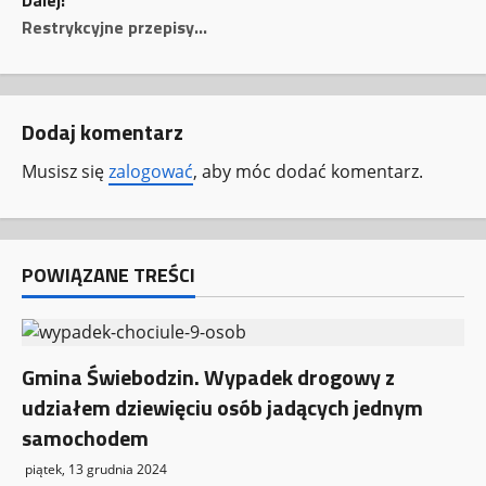
Dalej:
b
Restrykcyjne przepisy…
a
c
Dodaj komentarz
z
Musisz się
zalogować
, aby móc dodać komentarz.
w
p
POWIĄZANE TREŚCI
i
s
y
Gmina Świebodzin. Wypadek drogowy z
udziałem dziewięciu osób jadących jednym
samochodem
piątek, 13 grudnia 2024