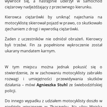
wywrócił się, a następnie uderzył w samochód
ciężarowy nadjeżdżający z przeciwnego kierunku.
Kierowca ciężarówki by uniknąć najechania na
motocyklistę skierował pojazd w prawo, co skutkowało
zjechaniem z drogi i wywrotką ciężarówki.
Żaden z uczestników nie odniósł obrażeń. Kierowcy
byli trzeźwi. Fin za popełnione wykroczenie został
ukarany mandatem karnym.
W tym miejscu można jednak pokusić się o
stwierdzenie, że w zachowaniu motocyklisty zabrakło
rozwagi i umiejętności przewidywania skutków
działania – mówi
Agnieszka Stuhl
ze świebodzińskiej
policji.
Do innego wypadku z udziałem motocyklisty doszło w
niedzielę wieczorem w Zbąszynku. Na ulicy Wojska