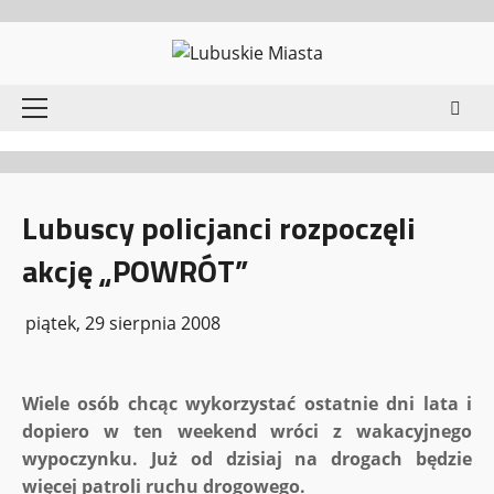
Przejdź
do
treści
Menu
główne
Lubuscy policjanci rozpoczęli
akcję „POWRÓT”
piątek, 29 sierpnia 2008
Wiele osób chcąc wykorzystać ostatnie dni lata i
dopiero w ten weekend wróci z wakacyjnego
wypoczynku. Już od dzisiaj na drogach będzie
więcej patroli ruchu drogowego.