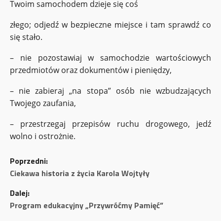
Twoim samochodem dzieje się coś
złego; odjedź w bezpieczne miejsce i tam sprawdź co
się stało.
– nie pozostawiaj w samochodzie wartościowych
przedmiotów oraz dokumentów i pieniędzy,
– nie zabieraj „na stopa” osób nie wzbudzających
Twojego zaufania,
– przestrzegaj przepisów ruchu drogowego, jedź
wolno i ostrożnie.
Z
Poprzedni:
o
Ciekawa historia z życia Karola Wojtyły
Dalej:
b
Program edukacyjny „Przywróćmy Pamięć”
a