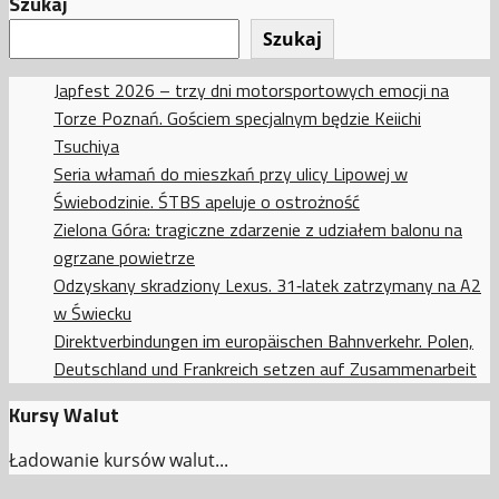
Szukaj
Szukaj
Japfest 2026 – trzy dni motorsportowych emocji na
Torze Poznań. Gościem specjalnym będzie Keiichi
Tsuchiya
Seria włamań do mieszkań przy ulicy Lipowej w
Świebodzinie. ŚTBS apeluje o ostrożność
Zielona Góra: tragiczne zdarzenie z udziałem balonu na
ogrzane powietrze
Odzyskany skradziony Lexus. 31‑latek zatrzymany na A2
w Świecku
Direktverbindungen im europäischen Bahnverkehr. Polen,
Deutschland und Frankreich setzen auf Zusammenarbeit
Kursy Walut
Ładowanie kursów walut...