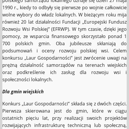
polskiego samorządu lokalnego uznaje się dzień 27 maja
1990 r., kiedy to odbyły się pierwsze po wojnie całkowicie
wolne wybory do władz lokalnych. W bieżącym roku mija
również 20 lat działalności Fundacji „Europejski Fundusz
Rozwoju Wsi Polskiej” (EFRWP). W tym czasie, dzięki jego
pomocy, ze wsparcia finansowego skorzystało ponad 1
700 polskich gmin. Oba jubileusze skłaniają do
podsumowań i oceny rozwoju polskiej wsi. Celem
konkursu „Laur Gospodarności” jest zwrócenie uwagi na
prężną działalność samorządów na terenach wiejskich
oraz podkreślenie ich zasług dla rozwoju wsi i
społeczności lokalnych.
Dla gmin wiejskich
Konkurs „Laur Gospodarności” składa się z dwóch części.
Pierwsza skierowana jest do gmin, które w ciągu
ostatnich pięciu lat, przy realizacji swoich projektów
rozwijających infrastrukturę techniczną lub społeczną,