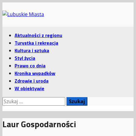
Przejdź
do
treści
Menu
Aktualności z regionu
główne
Turystka i rekreacja
Kultura i sztuka
Styl życia
Prawo co dnia
Kronika wypadków
Zdrowie i uroda
W obiektywie
Szukaj:
Laur Gospodarności