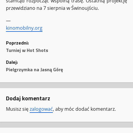
stamtąd rozpocząć wspólną trasę. Ostatnią projekcję
przewidziano na 7 sierpnia w Świnoujściu.
—
kinomobilny.org
Z
Poprzedni:
o
Turniej w Hot Shots
Dalej:
b
Pielgrzymka na Jasną Górę
a
c
Dodaj komentarz
z
Musisz się
zalogować
, aby móc dodać komentarz.
w
p