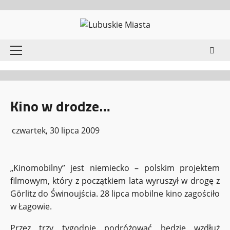
Przejdź
do
treści
Menu
główne
Kino w drodze…
czwartek, 30 lipca 2009
„Kinomobilny” jest niemiecko – polskim projektem
filmowym, który z początkiem lata wyruszył w drogę z
Görlitz do Świnoujścia. 28 lipca mobilne kino zagościło
w Łagowie.
Przez trzy tygodnie podróżować będzie wzdłuż