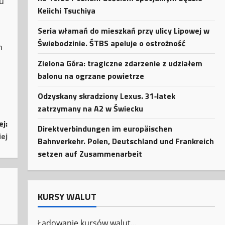
tu
Keiichi Tsuchiya
Seria włamań do mieszkań przy ulicy Lipowej w
Świebodzinie. ŚTBS apeluje o ostrożność
h
Zielona Góra: tragiczne zdarzenie z udziałem
balonu na ogrzane powietrze
Odzyskany skradziony Lexus. 31‑latek
zatrzymany na A2 w Świecku
ej:
Direktverbindungen im europäischen
ej
Bahnverkehr. Polen, Deutschland und Frankreich
setzen auf Zusammenarbeit
KURSY WALUT
Ładowanie kursów walut...