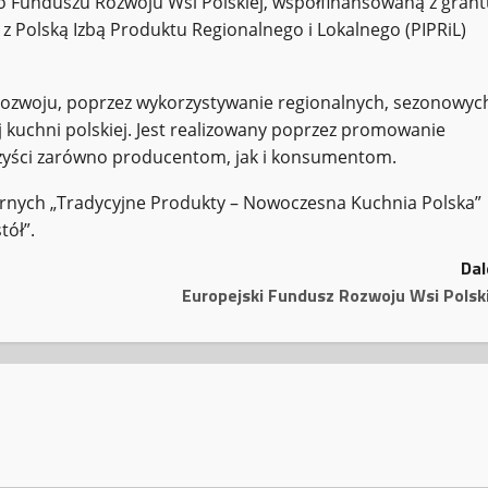
ego Funduszu Rozwoju Wsi Polskiej, współfinansowaną z gran
 z Polską Izbą Produktu Regionalnego i Lokalnego (PIPRiL)
 rozwoju, poprzez wykorzystywanie regionalnych, sezonowyc
 kuchni polskiej. Jest realizowany poprzez promowanie
rzyści zarówno producentom, jak i konsumentom.
narnych „Tradycyjne Produkty – Nowoczesna Kuchnia Polska”
tół”.
Dal
Europejski Fundusz Rozwoju Wsi Polski