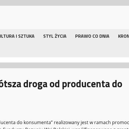
ULTURA I SZTUKA
STYL ŻYCIA
PRAWO CO DNIA
KRO
ótsza droga od producenta do
oducenta do konsumenta” realizowany jest w ramach promoc