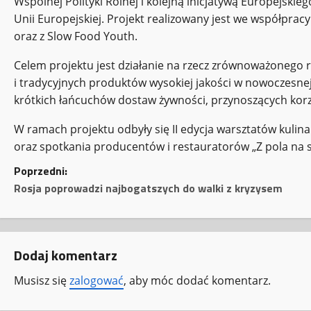
Wspólnej Polityki Rolnej i kolejną inicjatywą Europejski
Unii Europejskiej. Projekt realizowany jest we współpracy
oraz z Slow Food Youth.
Celem projektu jest działanie na rzecz zrównoważonego
i tradycyjnych produktów wysokiej jakości w nowoczesnej
krótkich łańcuchów dostaw żywności, przynoszących ko
W ramach projektu odbyły się II edycja warsztatów kuli
oraz spotkania producentów i restauratorów „Z pola na s
Z
Poprzedni:
Rosja poprowadzi najbogatszych do walki z kryzysem
o
b
Dodaj komentarz
a
Musisz się
zalogować
, aby móc dodać komentarz.
c