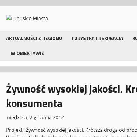
Przejdź
do
treści
AKTUALNOŚCI Z REGIONU
TURYSTKA I REKREACJA
K
W OBIEKTYWIE
Żywność wysokiej jakości. Kr
konsumenta
niedziela, 2 grudnia 2012
Projekt „Żywność wysokiej jakości. Krótsza droga od pr