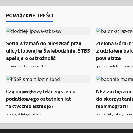
z
w
POWIĄZANE TREŚCI
p
i
Seria włamań do mieszkań przy
Zielona Góra: t
ulicy Lipowej w Świebodzinie. ŚTBS
z udziałem bal
s
apeluje o ostrożność
powietrze
y
czwartek, 12 marca 2026
poniedziałek, 9 marc
Czy największy błąd systemu
NFZ zachęca mi
podatkowego ostatnich lat
do skorzystani
faktycznie istnieje?
mammografii
środa, 4 lutego 2026
czwartek, 29 stycznia