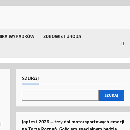
NIKA WYPADKÓW
ZDROWIE I URODA
SZUKAJ
SZUKAJ
Japfest 2026 – trzy dni motorsportowych emocji
ji
na Torze Poznań. Gościem specjalnym będzie