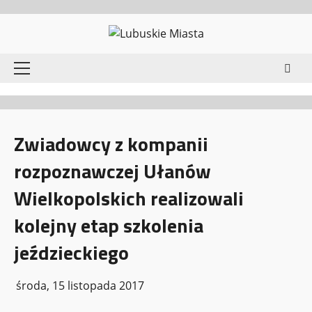
Przejdź
do
treści
Menu
główne
Zwiadowcy z kompanii
rozpoznawczej Ułanów
Wielkopolskich realizowali
kolejny etap szkolenia
jeździeckiego
środa, 15 listopada 2017