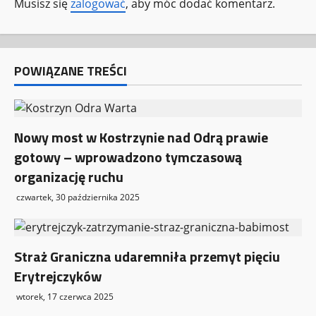
Musisz się
zalogować
, aby móc dodać komentarz.
p
i
s
POWIĄZANE TREŚCI
y
Nowy most w Kostrzynie nad Odrą prawie
gotowy – wprowadzono tymczasową
organizację ruchu
czwartek, 30 października 2025
Straż Graniczna udaremniła przemyt pięciu
Erytrejczyków
wtorek, 17 czerwca 2025