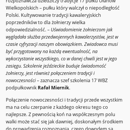
rozpoznawcza dziedziczy tradycje 17 pułku Ułanów
Wielkopolskich – pułku który walczył o niepodległość
Polski. Kultywowanie tradycji kawaleryjskich
poprzedników to dla żołnierzy wielka
odpowiedzialność. –
Uświadomienie żołnierzom jak
wyglądała służba przedwojennych kawalerzystów, jest w
czasie cyfryzacji naszym obowiązkiem. Zwiadowca musi
być przygotowany na każdą ewentualność, na
wykorzystanie wszystkiego, co w danej chwili jest w jego
zasięgu. Szkolenie jeździeckie buduje świadomość
żołnierzy, jest również połączeniem tradycji i
nowoczesności
– zaznacza szef szkolenia 17 WBZ
podpułkownik
Rafał Miernik
.
Połączenie nowoczesności i tradycji przede wszystkim
ma na celu czerpanie z każdego okresu tego co
najlepsze. Z pewnością koń na współczesnym polu
walki może stać się jak dawniej, doskonałym środkiem
do prowadzenia rozpoznania, czego dowodem są