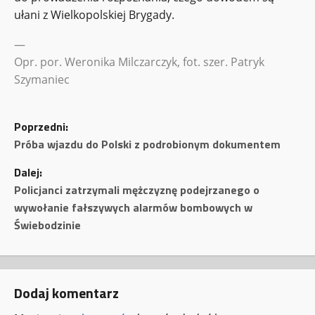
ułani z Wielkopolskiej Brygady.
—
Opr. por. Weronika Milczarczyk, fot. szer. Patryk
Szymaniec
Z
Poprzedni:
o
Próba wjazdu do Polski z podrobionym dokumentem
Dalej:
b
Policjanci zatrzymali mężczyznę podejrzanego o
a
wywołanie fałszywych alarmów bombowych w
Świebodzinie
c
z
Dodaj komentarz
w