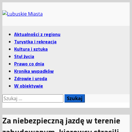
Przejdź
do
treści
Menu
Aktualności z regionu
główne
Turystka i rekreacja
Kultura i sztuka
Styl życia
Prawo co dnia
Kronika wypadków
Zdrowie i uroda
W obiektywie
Szukaj:
Za niebezpieczną jazdę w terenie
zabudowanym, kierowcy stracili