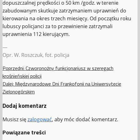
dopuszczalnej prędkości o 50 km /godz. w terenie
zabudowanym skutkuje zatrzymaniem uprawnień do
kierowania na okres trzech miesięcy. Od początku roku
lubuscy policjanci za to przewinienie zatrzymali
uprawnienia 112 kierującym.
—
Opr. W. Roszczuk, fot. policja
Zobacz
Poprzedni:
Czworonożny funkcjonariusz w szeregach
krośnieńskiej policji
wpisy
Dalej:
Międzynarodowe Dni Frankofonii na Uniwersytecie
Zielonogórskim
Dodaj komentarz
Musisz się
zalogować
, aby móc dodać komentarz.
Powiązane treści