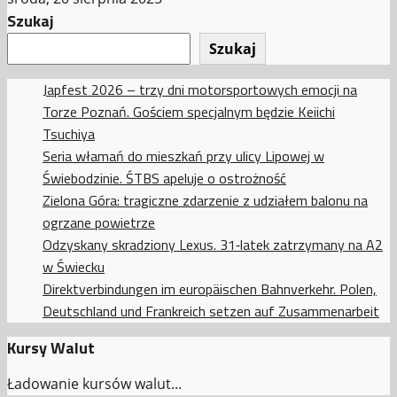
Szukaj
Szukaj
Japfest 2026 – trzy dni motorsportowych emocji na
Torze Poznań. Gościem specjalnym będzie Keiichi
Tsuchiya
Seria włamań do mieszkań przy ulicy Lipowej w
Świebodzinie. ŚTBS apeluje o ostrożność
Zielona Góra: tragiczne zdarzenie z udziałem balonu na
ogrzane powietrze
Odzyskany skradziony Lexus. 31‑latek zatrzymany na A2
w Świecku
Direktverbindungen im europäischen Bahnverkehr. Polen,
Deutschland und Frankreich setzen auf Zusammenarbeit
Kursy Walut
Ładowanie kursów walut...