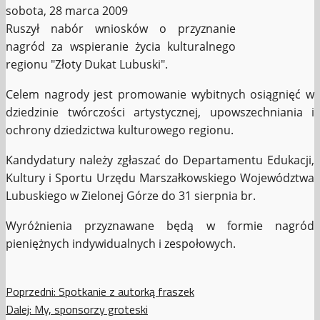
sobota, 28 marca 2009
Ruszył nabór wniosków o przyznanie
nagród za wspieranie życia kulturalnego
regionu "Złoty Dukat Lubuski".
Celem nagrody jest promowanie wybitnych osiągnięć w
dziedzinie twórczości artystycznej, upowszechniania i
ochrony dziedzictwa kulturowego regionu.
Kandydatury należy zgłaszać do Departamentu Edukacji,
Kultury i Sportu Urzędu Marszałkowskiego Województwa
Lubuskiego w Zielonej Górze do 31 sierpnia br.
Wyróżnienia przyznawane będą w formie nagród
pieniężnych indywidualnych i zespołowych.
Zobacz
Poprzedni:
Spotkanie z autorką fraszek
Dalej:
My, sponsorzy groteski
wpisy