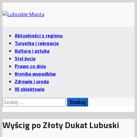
Przejdź
do
treści
Menu
Aktualności z regionu
główne
Turystka i rekreacja
Kultura i sztuka
Styl życia
Prawo co dnia
Kronika wypadków
Zdrowie i uroda
W obiektywie
Szukaj:
Wyścig po Złoty Dukat Lubuski