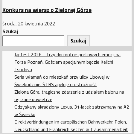
Konkurs na wiersz o Zielonej Górze
środa, 20 kwietnia 2022
Szukaj
Szukaj
Japfest 2026 – trzy dni motorsportowych emocji na
Torze Poznań. Gościem specjalnym będzie Keiichi
Tsuchiya
Seria włamań do mieszkań przy ulicy Lipowej w
Świebodzinie. ŚTBS apeluje o ostrożność
Zielona Góra: tragiczne zdarzenie z udziałem balonu na
ogrzane powietrze
Odzyskany skradziony Lexus. 31‑latek zatrzymany na A2
w Świecku
Direktverbindungen im europäischen Bahnverkehr. Polen,
Deutschland und Frankreich setzen auf Zusammenarbeit