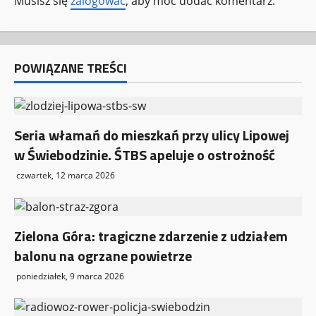
Musisz się
zalogować
, aby móc dodać komentarz.
p
i
POWIĄZANE TREŚCI
s
y
Seria włamań do mieszkań przy ulicy Lipowej
w Świebodzinie. ŚTBS apeluje o ostrożność
czwartek, 12 marca 2026
Zielona Góra: tragiczne zdarzenie z udziałem
balonu na ogrzane powietrze
poniedziałek, 9 marca 2026