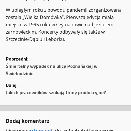
W ubiegłym roku z powodu pandemii zorganizowana
została „Wielka Domówka”. Pierwsza edycja miała
miejsce w 1995 roku w Czymanowie nad jeziorem
żarnowieckim. Koncerty odbywały się także w
Szczecinie-Dąbiu i Lęborku.
Z
Poprzedni:
o
Śmiertelny wypadek na ulicy Poznańskiej w
Świebodzinie
b
Dalej:
a
Jakich pracowników szukają firmy produkcyjne?
c
z
Dodaj komentarz
w