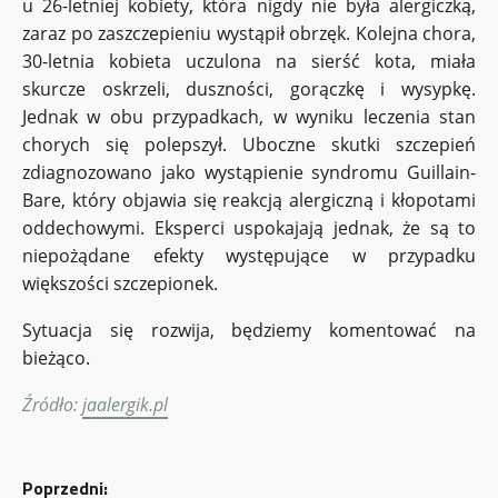
u 26-letniej kobiety, która nigdy nie była alergiczką,
zaraz po zaszczepieniu wystąpił obrzęk. Kolejna chora,
30-letnia kobieta uczulona na sierść kota, miała
skurcze oskrzeli, duszności, gorączkę i wysypkę.
Jednak w obu przypadkach, w wyniku leczenia stan
chorych się polepszył. Uboczne skutki szczepień
zdiagnozowano jako wystąpienie syndromu Guillain-
Bare, który objawia się reakcją alergiczną i kłopotami
oddechowymi. Eksperci uspokajają jednak, że są to
niepożądane efekty występujące w przypadku
większości szczepionek.
Sytuacja się rozwija, będziemy komentować na
bieżąco.
Źródło:
jaalergik.pl
Z
Poprzedni: