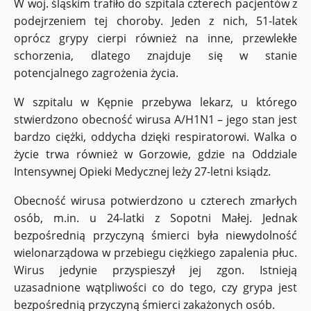
W woj. śląskim trafiło do szpitala czterech pacjentów z
podejrzeniem tej choroby. Jeden z nich, 51-latek
oprócz grypy cierpi również na inne, przewlekłe
schorzenia, dlatego znajduje się w stanie
potencjalnego zagrożenia życia.
W szpitalu w Kępnie przebywa lekarz, u którego
stwierdzono obecność wirusa A/H1N1 – jego stan jest
bardzo ciężki, oddycha dzięki respiratorowi. Walka o
życie trwa również w Gorzowie, gdzie na Oddziale
Intensywnej Opieki Medycznej leży 27-letni ksiądz.
Obecność wirusa potwierdzono u czterech zmarłych
osób, m.in. u 24-latki z Sopotni Małej. Jednak
bezpośrednią przyczyną śmierci była niewydolność
wielonarządowa w przebiegu ciężkiego zapalenia płuc.
Wirus jedynie przyspieszył jej zgon. Istnieją
uzasadnione wątpliwości co do tego, czy grypa jest
bezpośrednią przyczyną śmierci zakażonych osób.