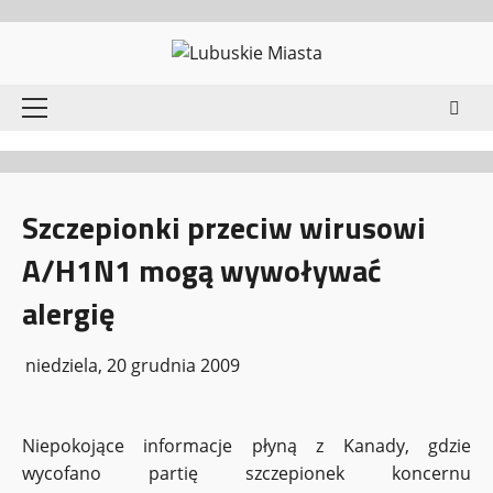
Przejdź
do
treści
Menu
główne
Szczepionki przeciw wirusowi
A/H1N1 mogą wywoływać
alergię
niedziela, 20 grudnia 2009
Niepokojące informacje płyną z Kanady, gdzie
wycofano partię szczepionek koncernu