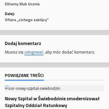
o
Elitarny Klub Ucznia
Dalej:
b
Ofiara „cichego zabójcy”
a
c
Dodaj komentarz
z
Musisz się
zalogować
, aby móc dodać komentarz.
w
p
POWIĄZANE TREŚCI
i
s
y
Nowy Szpital w Świebodzinie zmodernizował
Szpitalny Oddział Ratunkowy