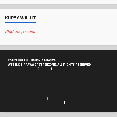
KURSY WALUT
Błąd połączenia.
COPYRIGHT © LUBUSKIE MIASTA
WSZELKIE PRAWA ZASTRZEŻONE. ALL RIGHTS RESERVED
POLITYKA PORTALU
(
COOKIES
)
MATERIAŁY PRASOWE
|
KONTAKT
GAZETA ŚWIEBODZIŃSKA
|
PORTAL WIELKOPOLSKI
|
KURIER PARYSKI
AUTO INSIDER NEWS
|
VIA REGIA TRADE
|
REKART.DE