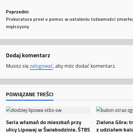
Z
Poprzedni:
Prokuratura prosi o pomoc w ustaleniu tożsamości zmarł
o
mężczyzny
b
a
Dodaj komentarz
c
Musisz się
zalogować
, aby móc dodać komentarz.
z
w
POWIĄZANE TREŚCI
p
i
Seria włamań do mieszkań przy
Zielona Góra: t
s
ulicy Lipowej w Świebodzinie. ŚTBS
z udziałem bal