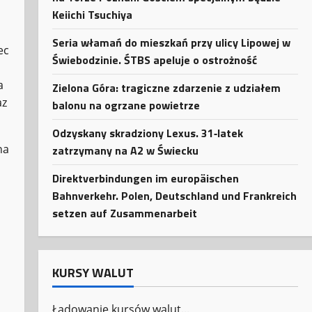
Keiichi Tsuchiya
Seria włamań do mieszkań przy ulicy Lipowej w
ec
Świebodzinie. ŚTBS apeluje o ostrożność
a
Zielona Góra: tragiczne zdarzenie z udziałem
az
balonu na ogrzane powietrze
Odzyskany skradziony Lexus. 31‑latek
na
zatrzymany na A2 w Świecku
Direktverbindungen im europäischen
Bahnverkehr. Polen, Deutschland und Frankreich
setzen auf Zusammenarbeit
KURSY WALUT
Ładowanie kursów walut...