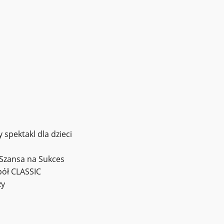
…
 spektakl dla dzieci
, Szansa na Sukces
ół CLASSIC
zy