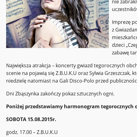
nie zabrak
uczestnikó
Imprezę po
z Gwiazda
mieszkańcó
dzieci „Cz
zabawę ta
Największa atrakcja – koncerty gwiazd tegorocznych obc
scenie na pojawią się Z.B.U.K.U oraz Sylwia Grzeszczak, k
niedzielę natomiast na Gali Disco-Polo przed publiczno
Dni Zbąszynka zakończy pokaz sztucznych ogni.
Poniżej przedstawiamy harmonogram tegorocznych 
SOBOTA 15.08.2015r.
godz. 17.00 – Z.B.U.K.U