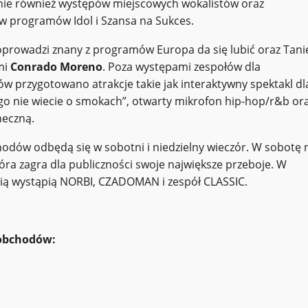
nie również występów miejscowych wokalistów oraz
w programów Idol i Szansa na Sukces.
prowadzi znany z programów Europa da się lubić oraz Tani
mi
Conrado Moreno
. Poza występami zespołów dla
w przygotowano atrakcje takie jak interaktywny spektakl dl
ego nie wiecie o smokach”, otwarty mikrofon hip-hop/r&b or
neczną.
hodów odbędą się w sobotni i niedzielny wieczór. W sobotę 
tóra zagra dla publiczności swoje największe przeboje. W
ścią wystąpią NORBI, CZADOMAN i zespół CLASSIC.
obchodów: