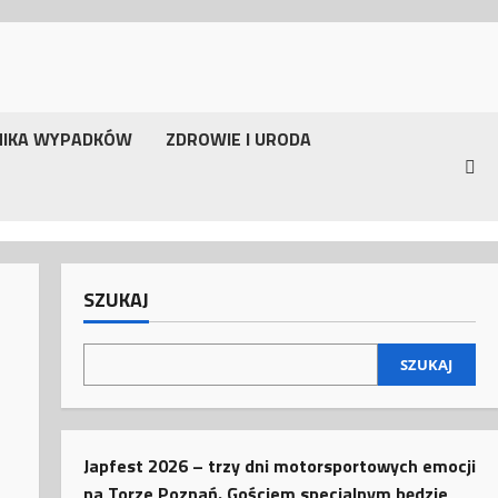
NIKA WYPADKÓW
ZDROWIE I URODA
SZUKAJ
SZUKAJ
Japfest 2026 – trzy dni motorsportowych emocji
na Torze Poznań. Gościem specjalnym będzie