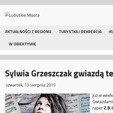
Przejdź
do
treści
AKTUALNOŚCI Z REGIONU
TURYSTKA I REKREACJA
K
W OBIEKTYWIE
Sylwia Grzeszczak gwiazdą t
czwartek, 13 sierpnia 2015
Już w week
Gwiazdami
raper
Z.B.