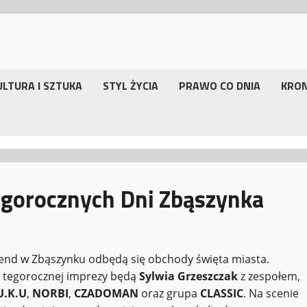
ULTURA I SZTUKA
STYL ŻYCIA
PRAWO CO DNIA
KRO
egorocznych Dni Zbąszynka
end w Zbąszynku odbędą się obchody święta miasta.
 tegorocznej imprezy będą
Sylwia Grzeszczak
z zespołem,
U.K.U
,
NORBI
,
CZADOMAN
oraz grupa
CLASSIC
. Na scenie