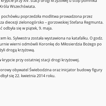
krypcie przy XIV. stacji drogi krzyżowej u stóp pomnika
Króla Wszechświata.
 pochówku poprzedziła modlitwa prowadzona przez
za diecezji zielonogórsko – gorzowskiej Stefana Regmunta.
 odbyła się w piątek, 9. maja.
cem ks. Sylwestra została wystawiona na katafalku. O godz.
 urnie wierni odmówili Koronkę do Miłosierdzia Bożego po
yli drogą krzyżową.
rypcie przy ostatniej stacji drogi krzyżowej.
onorowy obywatel Świebodzina oraz inicjator budowy figury
dbył się 22. kwietnia 2014 roku.