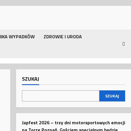
NIKA WYPADKÓW
ZDROWIE I URODA
SZUKAJ
SZUKAJ
Japfest 2026 – trzy dni motorsportowych emocji
na Torze Poznań. Gościem specjalnym będzie