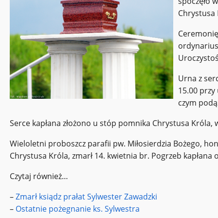
spoczęło w 
Chrystusa 
Ceremonię
ordynarius
Uroczystość
Urna z ser
15.00 przy
czym podąż
Serce kapłana złożono u stóp pomnika Chrystusa Króla, w k
Wieloletni proboszcz parafii pw. Miłosierdzia Bożego, h
Chrystusa Króla, zmarł 14. kwietnia br. Pogrzeb kapłana o
Czytaj również…
–
Zmarł ksiądz prałat Sylwester Zawadzki
–
Ostatnie pożegnanie ks. Sylwestra