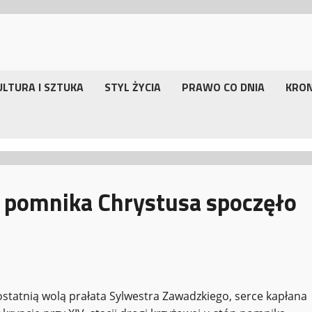
ULTURA I SZTUKA
STYL ŻYCIA
PRAWO CO DNIA
KRO
p pomnika Chrystusa spoczęło
ostatnią wolą prałata Sylwestra Zawadzkiego, serce kapłana