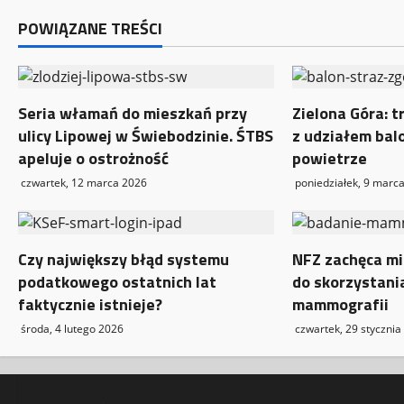
w
POWIĄZANE TREŚCI
p
i
Seria włamań do mieszkań przy
Zielona Góra: t
ulicy Lipowej w Świebodzinie. ŚTBS
z udziałem bal
s
apeluje o ostrożność
powietrze
y
czwartek, 12 marca 2026
poniedziałek, 9 marc
Czy największy błąd systemu
NFZ zachęca mi
podatkowego ostatnich lat
do skorzystani
faktycznie istnieje?
mammografii
środa, 4 lutego 2026
czwartek, 29 stycznia