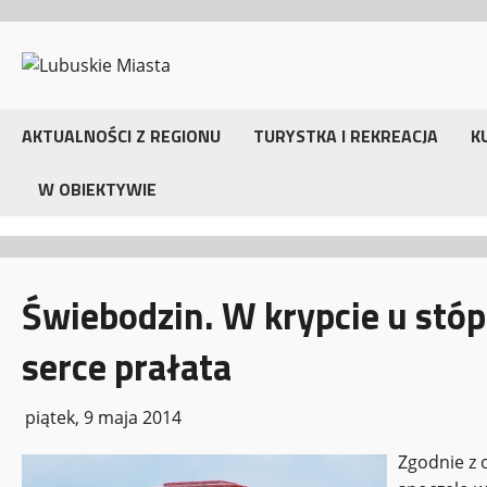
Przejdź
do
treści
AKTUALNOŚCI Z REGIONU
TURYSTKA I REKREACJA
K
W OBIEKTYWIE
Świebodzin. W krypcie u stó
serce prałata
piątek, 9 maja 2014
Zgodnie z 