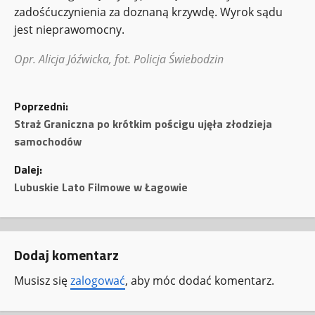
zadośćuczynienia za doznaną krzywdę. Wyrok sądu
jest nieprawomocny.
Opr. Alicja Jóźwicka, fot. Policja Świebodzin
Z
Poprzedni:
o
Straż Graniczna po krótkim pościgu ujęła złodzieja
samochodów
b
Dalej:
a
Lubuskie Lato Filmowe w Łagowie
c
z
Dodaj komentarz
w
Musisz się
zalogować
, aby móc dodać komentarz.
p