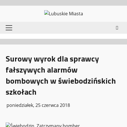
Przejdź
do
treści
Menu
główne
Surowy wyrok dla sprawcy
fałszywych alarmów
bombowych w świebodzińskich
szkołach
poniedziałek, 25 czerwca 2018