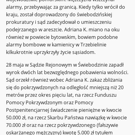
alarmy, przebywając za granicą. Kiedy tylko wrócił do
kraju, został doprowadzony do świebodzińskiej
prokuratury i sąd zadecydował o umieszczeniu
podejrzanego w areszcie. Adriana K. miano na oku
również w powiecie bytowskim, bowiem podobne
alarmy bombowe w kamienicy w Trzebielinie
kilkukrotnie uprzykrzyły życie sąsiadom.
28 maja w Sądzie Rejonowym w Świebodzinie zapadł
wyrok dwóch lat bezwzględnego pobawienia wolności.
Sąd orzekł również wobec Adriana K. zakaz zbliżania
się do pokrzywdzonych na odległość mniejszą niż 20
metrów przez okres pięciu lat, na rzecz Funduszu
Pomocy Pokrzywdzonym oraz Pomocy
Postpenitencjarnej świadczenie pieniężne w kwocie
50.000 zł, na rzecz Skarbu Państwa nawiązkę w kwocie
70.000 zł oraz na rzecz pokrzywdzonego (fałszywie
oskarżanego mężczyzny) kwotę 5.000 zł tytułem