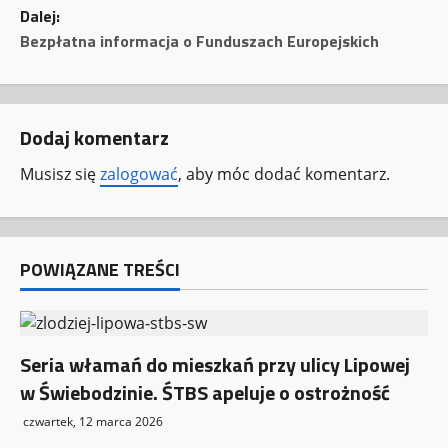
Dalej:
b
Bezpłatna informacja o Funduszach Europejskich
a
c
Dodaj komentarz
z
Musisz się
zalogować
, aby móc dodać komentarz.
w
p
POWIĄZANE TREŚCI
i
s
y
Seria włamań do mieszkań przy ulicy Lipowej
w Świebodzinie. ŚTBS apeluje o ostrożność
czwartek, 12 marca 2026