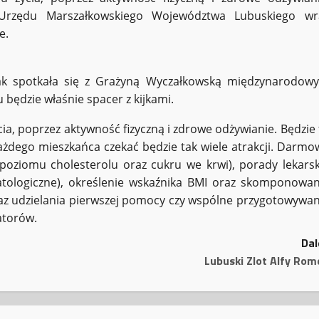
Urzędu Marszałkowskiego Województwa Lubuskiego wr
e.
olak spotkała się z Grażyną Wyczałkowską międzynarodow
będzie właśnie spacer z kijkami.
a, poprzez aktywność fizyczną i zdrowe odżywianie. Będzie 
żdego mieszkańca czekać będzie tak wiele atrakcji. Darmo
poziomu cholesterolu oraz cukru we krwi), porady lekarsk
rmatologiczne), określenie wskaźnika BMI oraz skomponowan
okaz udzielania pierwszej pomocy czy wspólne przygotowywan
atorów.
Dal
Lubuski Zlot Alfy Rom