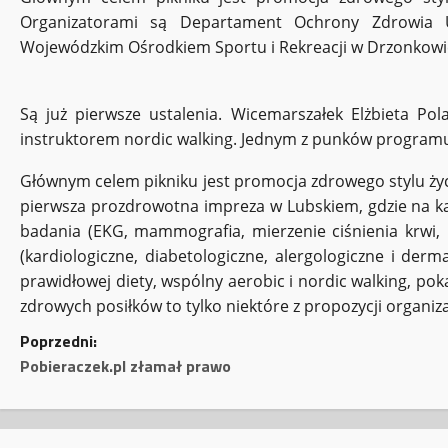
Organizatorami są Departament Ochrony Zdrowia 
Wojewódzkim Ośrodkiem Sportu i Rekreacji w Drzonkowi
Są już pierwsze ustalenia. Wicemarszałek Elżbieta P
instruktorem nordic walking. Jednym z punków programu 
Głównym celem pikniku jest promocja zdrowego stylu życi
pierwsza prozdrowotna impreza w Lubskiem, gdzie na ka
badania (EKG, mammografia, mierzenie ciśnienia krwi, 
(kardiologiczne, diabetologiczne, alergologiczne i de
prawidłowej diety, wspólny aerobic i nordic walking, p
zdrowych posiłków to tylko niektóre z propozycji organiz
Z
Poprzedni:
Pobieraczek.pl złamał prawo
o
b