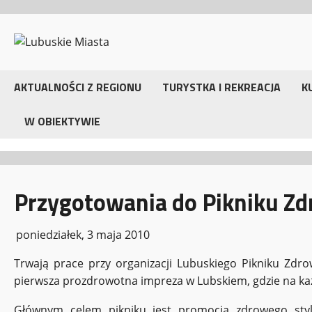
Przejdź
do
treści
AKTUALNOŚCI Z REGIONU
TURYSTKA I REKREACJA
K
W OBIEKTYWIE
Przygotowania do Pikniku Zd
poniedziałek, 3 maja 2010
Trwają prace przy organizacji Lubuskiego Pikniku Zd
pierwsza prozdrowotna impreza w Lubskiem, gdzie na każd
Głównym celem pikniku jest promocja zdrowego stylu