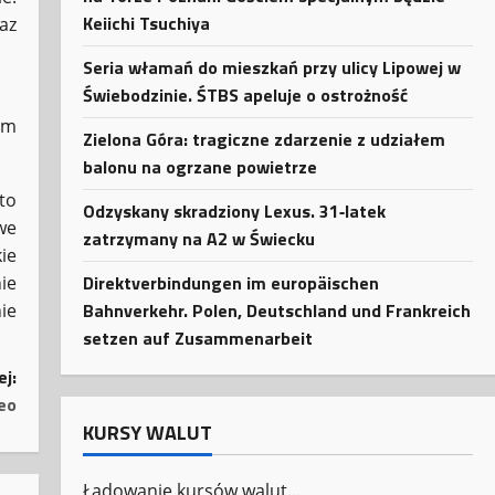
Keiichi Tsuchiya
az
Seria włamań do mieszkań przy ulicy Lipowej w
Świebodzinie. ŚTBS apeluje o ostrożność
ym
Zielona Góra: tragiczne zdarzenie z udziałem
balonu na ogrzane powietrze
to
Odzyskany skradziony Lexus. 31‑latek
we
zatrzymany na A2 w Świecku
ie
Direktverbindungen im europäischen
ie
Bahnverkehr. Polen, Deutschland und Frankreich
ie
setzen auf Zusammenarbeit
ej:
eo
KURSY WALUT
Ładowanie kursów walut...