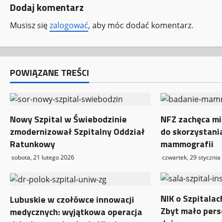
Dodaj komentarz
a
Musisz się
zalogować
, aby móc dodać komentarz.
c
z
w
POWIĄZANE TREŚCI
p
i
Nowy Szpital w Świebodzinie
NFZ zachęca mi
zmodernizował Szpitalny Oddział
do skorzystani
s
Ratunkowy
mammografii
y
sobota, 21 lutego 2026
czwartek, 29 stycznia
NIK o Szpitala
Lubuskie w czołówce innowacji
Zbyt mało pers
medycznych: wyjątkowa operacja