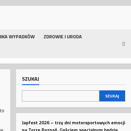
NIKA WYPADKÓW
ZDROWIE I URODA
SZUKAJ
SZUKAJ
to
Japfest 2026 – trzy dni motorsportowych emocji
na Torze Poznań. Gościem specjalnym będzie
e.