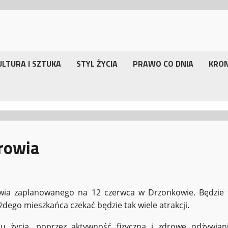
ULTURA I SZTUKA
STYL ŻYCIA
PRAWO CO DNIA
KRO
rowia
rowia zaplanowanego na 12 czerwca w Drzonkowie. Będzie 
ego mieszkańca czekać będzie tak wiele atrakcji.
 życia, poprzez aktywność fizyczną i zdrowe odżywiani