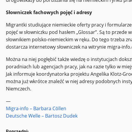
drogowskazy do poruszania się na niemieckim rynku pra
Słowniczek fachowych pojęć i adresy
Migrantki studiujące niemieckie oferty pracy i formularz
pojęć w słowniczku pod hasłem „Glossar”. Są to przede 
słownikiem polsko-niemieckim w ręku. Do tego trzeba znać 
dostarcza internetowy słowniczek na witrynie migra-info.
Można na niej pogłębić także wiedzę o instytucjach dok
poradniach lub agencjach pracy, jak na razie tylko w mi
Jak informuje koordynatorka projektu Angelika Klotz-Gr
można już wkrótce znaleźć w niej adresy podobnych instyt
Niemczech.
—
Migra-info – Barbara Cöllen
Deutsche Welle – Bartosz Dudek
Poprzedni: