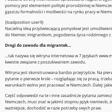
pomocy jest elementem polityki prorodzinnej w Niemczech
gąszczu formalności i możliwości na rynku pracy w Niem
{loadposition user9}
Naczelną ideą przyświecającą pomysłowi jest umożliwie
do Niemiec imigrantkom, pogodzenia życia rodzinnego 
Drogi do zawodu dla migrantek…
…tak nazywa się witryna internetowa w 7 językach www.mi
kwestie związane z poszukiwaniem zawodu.
Witryna jest skonstruowana bardzo przejrzyście. Na pie
pytanie o pierwsze kroki – rozglądając się za pracą, trz
warunkach wolno jest pracować w Niemczech. Dalej: jakie
Część odpowiedzi na te i inne zasadnicze pytania zamiesz
Niemczech, musi znać w jakimś stopniu język niemiecki, ż
ważniejsze, dochodzić w razie potrzeby swych praw.