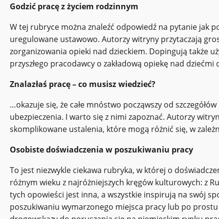
Godzić pracę z życiem rodzinnym
W tej rubryce można znaleźć odpowiedź na pytanie jak po
uregulowane ustawowo. Autorzy witryny przytaczają gro
zorganizowania opieki nad dzieckiem. Dopingują także uży
przyszłego pracodawcy o zakładową opiekę nad dziećmi 
Znalazłaś pracę – co musisz wiedzieć?
…okazuje się, że całe mnóstwo począwszy od szczegółów
ubezpieczenia. I warto się z nimi zapoznać. Autorzy witry
skomplikowane ustalenia, które mogą różnić się, w zależn
Osobiste doświadczenia w poszukiwaniu pracy
To jest niezwykle ciekawa rubryka, w której o doświadcz
różnym wieku z najróżniejszych kręgów kulturowych: z Ruand
tych opowieści jest inna, a wszystkie inspirują na swój
poszukiwaniu wymarzonego miejsca pracy lub po prostu z