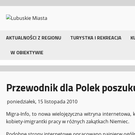
Przejdź
do
treści
AKTUALNOŚCI Z REGIONU
TURYSTKA I REKREACJA
K
W OBIEKTYWIE
Przewodnik dla Polek poszuk
poniedziałek, 15 listopada 2010
Migra-Info, to nowa wielojęzyczna witryna internetowa,
kobiety-imigrantki pracy w różnych zakątkach Niemiec.
Podobne strony internetowe opracowano najpierw ogólni