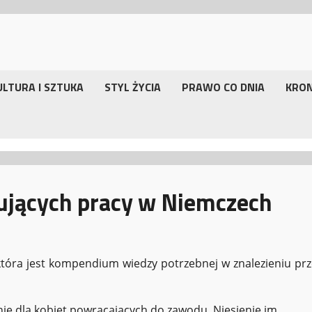
ULTURA I SZTUKA
STYL ŻYCIA
PRAWO CO DNIA
KRO
ujących pracy w Niemczech
 która jest kompendium wiedzy potrzebnej w znalezieniu prz
e dla kobiet powracających do zawodu. Niesienie im