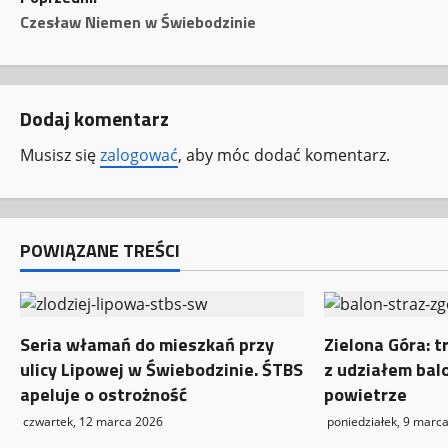
Z
Czesław Niemen w Świebodzinie
o
b
Dodaj komentarz
a
Musisz się
zalogować
, aby móc dodać komentarz.
c
z
w
POWIĄZANE TREŚCI
p
i
Seria włamań do mieszkań przy
Zielona Góra: t
ulicy Lipowej w Świebodzinie. ŚTBS
z udziałem bal
s
apeluje o ostrożność
powietrze
y
czwartek, 12 marca 2026
poniedziałek, 9 marc