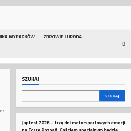
NIKA WYPADKÓW
ZDROWIE I URODA
SZUKAJ
SZUKAJ
ez
Japfest 2026 – trzy dni motorsportowych emocji
na Torze Poznań. Gościem specjalnym będzie