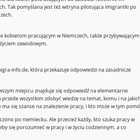
. Tak pomyślana jest też witryna pilotująca imigrantki po
czech.
nie kobietom pracującym w Niemczech, także przybywającym
z życiem zawodowym.
gra-info.de, która przekazuje odpowiedzi na zasadnicze
rwszym miejscu znajduje się odpowiedź na elementarne
eba przede wszystkim zdobyć wiedzę na temat, komu i na jakic
 ma się szanse na znalezienie pracy, i kto może w tym pomó
czono po niemiecku. Ale przecież każdy, kto szuka pracy w
eby się porozumieć w pracy i w życiu codziennym, a co