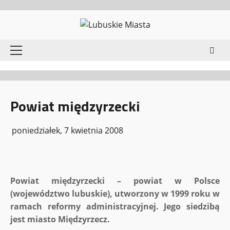
Przejdź
do
treści
Menu
główne
Powiat międzyrzecki
poniedziałek, 7 kwietnia 2008
Powiat międzyrzecki – powiat w Polsce
(województwo lubuskie), utworzony w 1999 roku w
ramach reformy administracyjnej. Jego siedzibą
jest miasto Międzyrzecz.