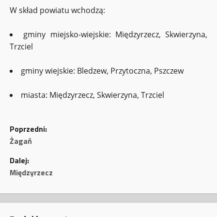
W skład powiatu wchodzą:
gminy miejsko-wiejskie: Międzyrzecz, Skwierzyna,
Trzciel
gminy wiejskie: Bledzew, Przytoczna, Pszczew
miasta: Międzyrzecz, Skwierzyna, Trzciel
Z
Poprzedni:
o
Żagań
Dalej:
b
Międzyrzecz
a
c