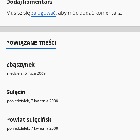
Dodaj komentarz
z
Musisz się
zalogować
, aby móc dodać komentarz.
w
p
POWIĄZANE TREŚCI
i
s
Zbąszynek
y
niedziela, 5 lipca 2009
Sulęcin
poniedziałek, 7 kwietnia 2008
Powiat sulęciński
poniedziałek, 7 kwietnia 2008