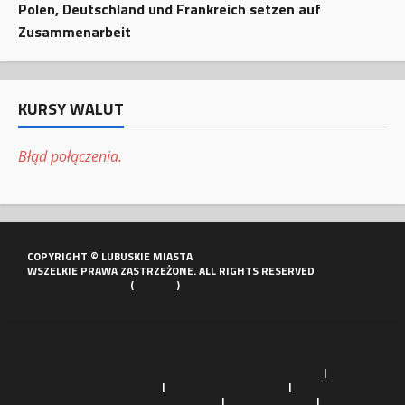
Polen, Deutschland und Frankreich setzen auf
Zusammenarbeit
KURSY WALUT
Błąd połączenia.
COPYRIGHT © LUBUSKIE MIASTA
WSZELKIE PRAWA ZASTRZEŻONE. ALL RIGHTS RESERVED
POLITYKA PORTALU
(
COOKIES
)
MATERIAŁY PRASOWE
|
KONTAKT
GAZETA ŚWIEBODZIŃSKA
|
PORTAL WIELKOPOLSKI
|
KURIER PARYSKI
AUTO INSIDER NEWS
|
VIA REGIA TRADE
|
REKART.DE