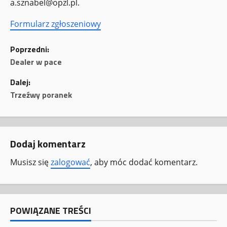
a.sznabel@opzl.pl.
Formularz zgłoszeniowy
Z
Poprzedni:
o
Dealer w pace
Dalej:
b
Trzeźwy poranek
a
c
Dodaj komentarz
z
Musisz się
zalogować
, aby móc dodać komentarz.
w
p
POWIĄZANE TREŚCI
i