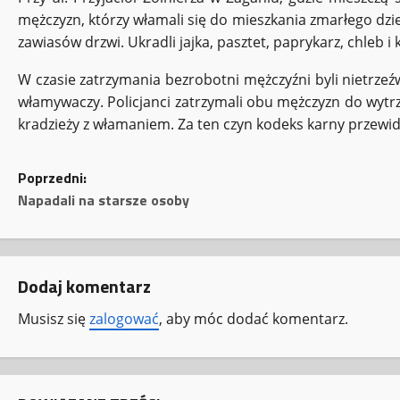
mężczyzn, którzy włamali się do mieszkania zmarłego dzie
zawiasów drzwi. Ukradli jajka, pasztet, paprykarz, chleb i 
W czasie zatrzymania bezrobotni mężczyźni byli nietrzeź
włamywaczy. Policjanci zatrzymali obu mężczyzn do wytrz
kradzieży z włamaniem. Za ten czyn kodeks karny przewid
Z
Poprzedni:
Napadali na starsze osoby
o
b
Dodaj komentarz
a
Musisz się
zalogować
, aby móc dodać komentarz.
c
z