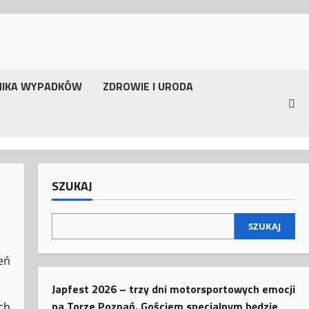
NIKA WYPADKÓW
ZDROWIE I URODA
SZUKAJ
SZUKAJ
eń
Japfest 2026 – trzy dni motorsportowych emocji
na Torze Poznań. Gościem specjalnym będzie
ch