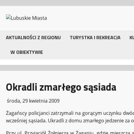
Przejdź
do
treści
AKTUALNOŚCI Z REGIONU
TURYSTKA I REKREACJA
K
W OBIEKTYWIE
Okradli zmarłego sąsiada
środa, 29 kwietnia 2009
Żagańscy policjanci zatrzymali na gorącym uczynku dwóc
wcześniej sąsiada. Ukradli z domu zmarłego jedzenie za ok
Przy ul. Przyjaciół Żołnierza w Żaganiu, gdzie mieszczą