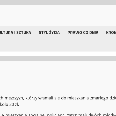
ULTURA I SZTUKA
STYL ŻYCIA
PRAWO CO DNIA
KRO
h mężczyzn, którzy włamali się do mieszkania zmarłego dzi
oło 20 zł.
 się mieszkania socjalne, policjanci zatrzymali dwóch młody