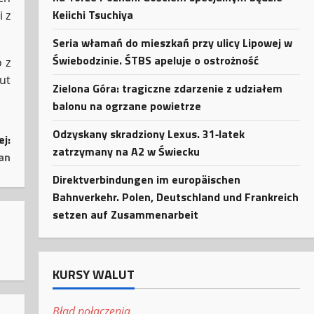
Keiichi Tsuchiya
 z
Seria włamań do mieszkań przy ulicy Lipowej w
Świebodzinie. ŚTBS apeluje o ostrożność
 z
ut
Zielona Góra: tragiczne zdarzenie z udziałem
balonu na ogrzane powietrze
Odzyskany skradziony Lexus. 31‑latek
ej:
zatrzymany na A2 w Świecku
an
Direktverbindungen im europäischen
Bahnverkehr. Polen, Deutschland und Frankreich
setzen auf Zusammenarbeit
KURSY WALUT
Błąd połączenia.