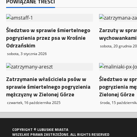
w
POWIĄZANE TREŚCI
p
i
Śledztwo w sprawie śmiertelnego
Zarzuty w spra
pogryzienia przez psa w Krośnie
wychowankami
s
Odrzańskim
sobota, 20 grudnia 2
y
sobota, 3 stycznia 2026
Zatrzymanie właściciela psów w
Śledztwo w spr
sprawie śmiertelnego pogryzienia
pogryzienia mę
mężczyzny w Zielonej Górze
Zielonej Górze
czwartek, 16 października 2025
środa, 15 październi
COPYRIGHT © LUBUSKIE MIASTA
WSZELKIE PRAWA ZASTRZEŻONE. ALL RIGHTS RESERVED