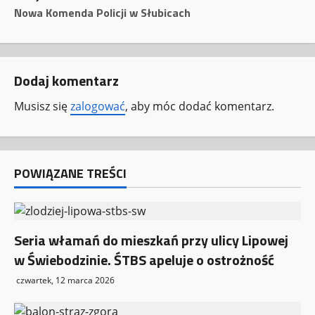
b
Nowa Komenda Policji w Słubicach
a
c
Dodaj komentarz
z
Musisz się
zalogować
, aby móc dodać komentarz.
w
p
POWIĄZANE TREŚCI
i
s
y
Seria włamań do mieszkań przy ulicy Lipowej
w Świebodzinie. ŚTBS apeluje o ostrożność
czwartek, 12 marca 2026