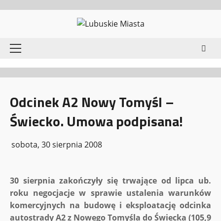
Przejdź
do
treści
Menu
główne
Odcinek A2 Nowy Tomyśl –
Świecko. Umowa podpisana!
sobota, 30 sierpnia 2008
30 sierpnia zakończyły się trwające od lipca ub.
roku negocjacje w sprawie ustalenia warunków
komercyjnych na budowę i eksploatację odcinka
autostrady A2 z Nowego Tomyśla do Świecka (105,9