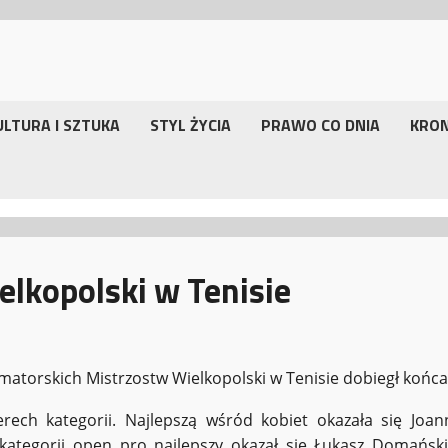
ULTURA I SZTUKA
STYL ŻYCIA
PRAWO CO DNIA
KRO
elkopolski w Tenisie
 Amatorskich Mistrzostw Wielkopolski w Tenisie dobiegł końca
rech kategorii. Najlepszą wśród kobiet okazała się Joan
tegorii open pro najlepszy okazał się Łukasz Domański