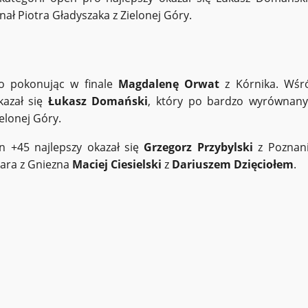
ł Piotra Gładyszaka z Zielonej Góry.
o pokonując w finale
Magdalenę Orwat
z Kórnika. Wśr
kazał się
Łukasz Domański
, który po bardzo wyrównan
elonej Góry.
n +45 najlepszy okazał się
Grzegorz Przybylski
z Poznani
para z Gniezna
Maciej Ciesielski
z
Dariuszem Dzięciołem
.