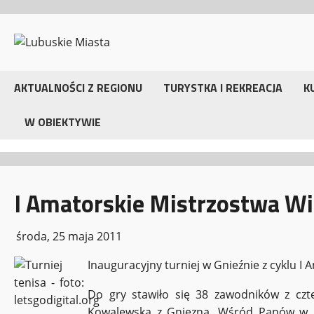
Przejdź
do
treści
AKTUALNOŚCI Z REGIONU
TURYSTKA I REKREACJA
K
W OBIEKTYWIE
I Amatorskie Mistrzostwa Wi
środa, 25 maja 2011
Inauguracyjny turniej w Gnieźnie z cyklu I
Do gry stawiło się 38 zawodników z czte
Kowalewska z Gniezna. Wśród Panów w ka