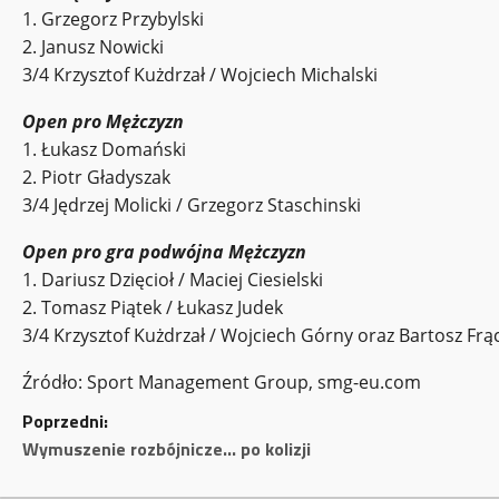
1. Grzegorz Przybylski
2. Janusz Nowicki
3/4 Krzysztof Kużdrzał / Wojciech Michalski
Open pro Mężczyzn
1. Łukasz Domański
2. Piotr Gładyszak
3/4 Jędrzej Molicki / Grzegorz Staschinski
Open pro gra podwójna Mężczyzn
1. Dariusz Dzięcioł / Maciej Ciesielski
2. Tomasz Piątek / Łukasz Judek
3/4 Krzysztof Kużdrzał / Wojciech Górny oraz Bartosz Frą
Źródło: Sport Management Group, smg-eu.com
Z
Poprzedni:
Wymuszenie rozbójnicze… po kolizji
o