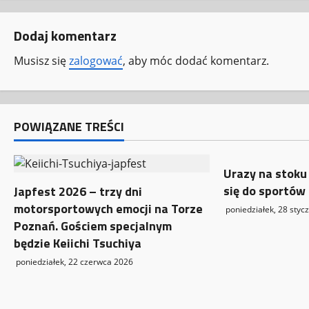
b
Dodaj komentarz
a
Musisz się
zalogować
, aby móc dodać komentarz.
c
z
w
POWIĄZANE TREŚCI
p
Urazy na stoku
i
się do sportów
Japfest 2026 – trzy dni
motorsportowych emocji na Torze
s
poniedziałek, 28 styc
Poznań. Gościem specjalnym
y
będzie Keiichi Tsuchiya
poniedziałek, 22 czerwca 2026