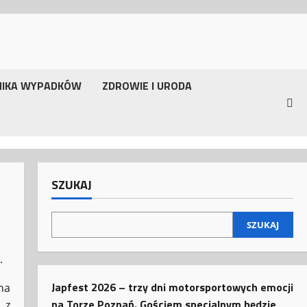
NIKA WYPADKÓW
ZDROWIE I URODA
SZUKAJ
SZUKAJ
.
Japfest 2026 – trzy dni motorsportowych emocji
na
na Torze Poznań. Gościem specjalnym będzie
 z