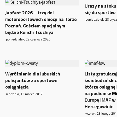
p
Urazy na stoku
i
się do sportów
Japfest 2026 – trzy dni
motorsportowych emocji na Torze
s
poniedziałek, 28 styc
Poznań. Gościem specjalnym
y
będzie Keiichi Tsuchiya
poniedziałek, 22 czerwca 2026
Wyróżnienia dla lubuskich
Listy gratulacy
policjantów za sportowe
świebodziński
osiągnięcia
którzy osiągnęl
na podium w M
niedziela, 12 marca 2017
Europy IMAF w 
Hercegowinie
wtorek, 28 lutego 201