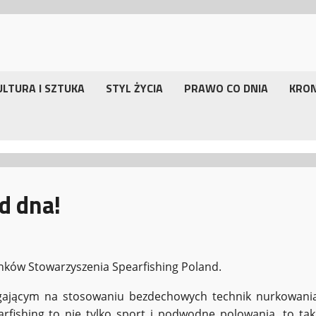
ULTURA I SZTUKA
STYL ŻYCIA
PRAWO CO DNIA
KRO
od dna!
nków Stowarzyszenia Spearfishing Poland.
gającym na stosowaniu bezdechowych technik nurkowania
arfishing to nie tylko sport i podwodne polowania, to tak