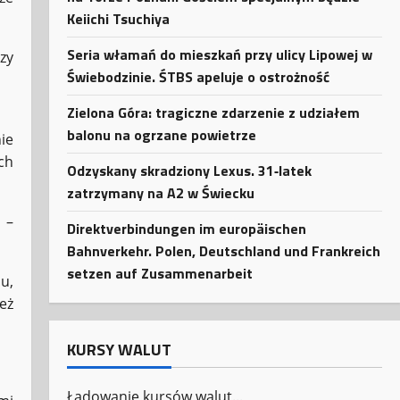
Keiichi Tsuchiya
Seria włamań do mieszkań przy ulicy Lipowej w
zy
Świebodzinie. ŚTBS apeluje o ostrożność
Zielona Góra: tragiczne zdarzenie z udziałem
balonu na ogrzane powietrze
nie
ch
Odzyskany skradziony Lexus. 31‑latek
zatrzymany na A2 w Świecku
 –
Direktverbindungen im europäischen
Bahnverkehr. Polen, Deutschland und Frankreich
setzen auf Zusammenarbeit
u,
eż
KURSY WALUT
Ładowanie kursów walut...