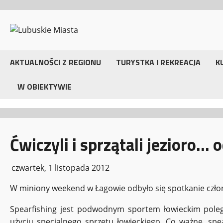
Przejdź
do
treści
AKTUALNOŚCI Z REGIONU
TURYSTKA I REKREACJA
K
W OBIEKTYWIE
Ćwiczyli i sprzątali jezioro… 
czwartek, 1 listopada 2012
W miniony weekend w Łagowie odbyło się spotkanie czło
Spearfishing jest podwodnym sportem łowieckim pole
użyciu specjalnego sprzętu łowieckiego. Co ważne, spe