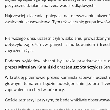
pożyteczne działania na rzecz wód śródlądowych.
Najczęściej działania polegają na oczyszczaniu ak
zwalczaniu kłusownictwa. Tym też zajęła się grupa łowc
Pierwszego dnia, uczestniczyli w szkoleniu prowadzony
dotyczyło zagrożeń związanych z nurkowaniem i freed
zagrożenia życia.
Podczas wykładów obecni byli także przedstawiciele 
prezes
Mirosław Kamiński
oraz
Janusz Stańczyk
ze Str
W krótkiej przemowie prezes Kamiński zapewnił uczestn
głównym tematem będzie udostępnienie jeziora Trze
zapewnienia o chęci współpracy.
Goście zaznaczyli przy tym, że będą wnikliwie obserwow