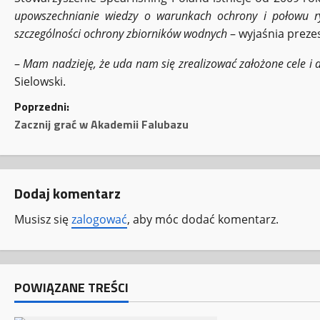
upowszechnianie wiedzy o warunkach ochrony i połowu ry
szczególności ochrony zbiorników wodnych
– wyjaśnia preze
–
Mam nadzieję, że uda nam się zrealizować założone cele i
Sielowski.
Z
Poprzedni:
Zacznij grać w Akademii Falubazu
o
b
Dodaj komentarz
a
Musisz się
zalogować
, aby móc dodać komentarz.
c
z
w
POWIĄZANE TREŚCI