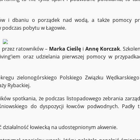
wenów i dbaniu o porządek nad wodą, a także pomocy pr
ów podczas pobytu w Łagowie.
m przez ratowników –
Marka Cieślę
i
Annę Korczak
. Szkole
iving’iem oraz udzielania pierwszej pomocy w przypadka
okręgu zielonogórskiego Polskiego Związku Wędkarskiego
aży Rybackiej.
ików spotkania, że podczas listopadowego zebrania zarząd
śniowskiego do dyspozycji łowców podwodnych. Padły t
ać działalność łowiecką na udostępnionym akwenie.