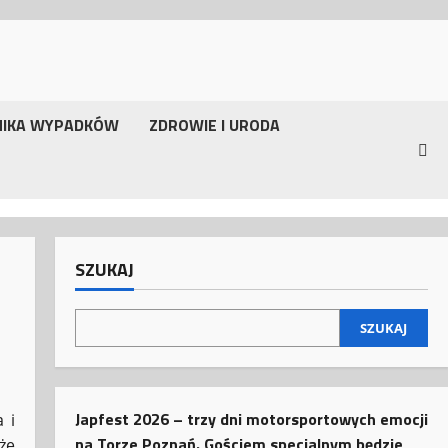
NIKA WYPADKÓW
ZDROWIE I URODA
SZUKAJ
SZUKAJ
Japfest 2026 – trzy dni motorsportowych emocji
 i
na Torze Poznań. Gościem specjalnym będzie
że