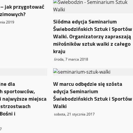
 – jak przygotować
 zimowych?
Siódma edycja Seminarium
znia 2019
Świebodzińskich Sztuk i Sportów
Walki. Organizatorzy zapraszają
miłośników sztuk walki z całego
kraju
środa, 7 marca 2018
jne dla
W marcu odbędzie się szósta
ch sportowców,
edycja Seminarium
i najwyższe miejsca
Świebodzińskich Sztuk i Sportów
istrzostwach
Walki
Bośni i
sobota, 21 stycznia 2017
7