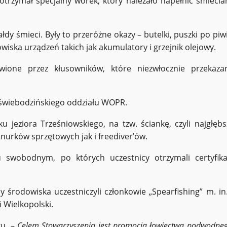
 otrzymał specjalny worek, który należało napełnić śmiecia
dy śmieci. Były to przeróżne okazy – butelki, puszki po piwi
owiska urządzeń takich jak akumulatory i grzejnik olejowy.
wione przez kłusowników, które niezwłocznie przekaza
 świebodzińskiego oddziału WOPR.
 jeziora Trześniowskiego, na tzw. ściankę, czyli najgłębs
nurków sprzętowych jak i freediver’ów.
swobodnym, po których uczestnicy otrzymali certyfika
 środowiska uczestniczyli członkowie „Spearfishing” m. in.
 Wielkopolski.
ku. –
Celem Stowarzyszenia jest promocja łowiectwa podwodneg