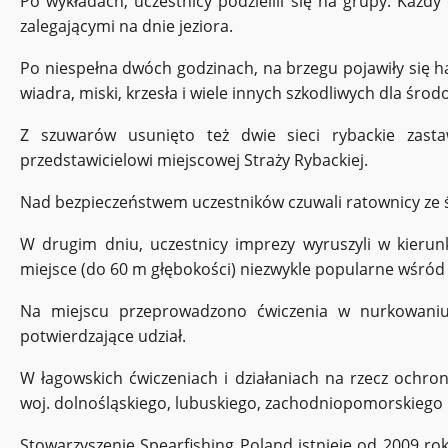
Po wykładach, uczestnicy podzielili się na grupy. Każdy
zalegającymi na dnie jeziora.
Po niespełna dwóch godzinach, na brzegu pojawiły się hał
wiadra, miski, krzesła i wiele innych szkodliwych dla środ
Z szuwarów usunięto też dwie sieci rybackie zasta
przedstawicielowi miejscowej Straży Rybackiej.
Nad bezpieczeństwem uczestników czuwali ratownicy ze
W drugim dniu, uczestnicy imprezy wyruszyli w kierunku
miejsce (do 60 m głębokości) niezwykle popularne wśród 
Na miejscu przeprowadzono ćwiczenia w nurkowaniu 
potwierdzające udział.
W łagowskich ćwiczeniach i działaniach na rzecz ochrony
woj. dolnośląskiego, lubuskiego, zachodniopomorskiego i
Stowarzyszenie Spearfishing Poland istnieje od 2009 ro