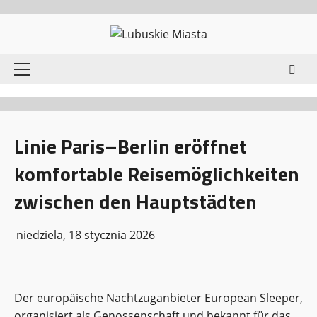
Przejdź
do
treści
Menu
główne
Linie Paris–Berlin eröffnet
komfortable Reisemöglichkeiten
zwischen den Hauptstädten
niedziela, 18 stycznia 2026
Der europäische Nachtzuganbieter European Sleeper,
organisiert als Genossenschaft und bekannt für das